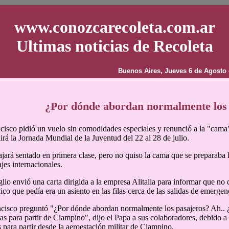
www.conozcarecoleta.com.ar
Ultimas noticias de Recoleta
Buenos Aires, Jueves 6 de Agosto 
¿Por dónde abordan normalmente los 
cisco pidió un vuelo sin comodidades especiales y renunció a la "cama" 
irá la Jornada Mundial de la Juventud del 22 al 28 de julio.
ajará sentado en primera clase, pero no quiso la cama que se preparaba 
ajes internacionales.
lio envió una carta dirigida a la empresa Alitalia para informar que no 
co que pedía era un asiento en las filas cerca de las salidas de emergenc
cisco preguntó "¿Por dónde abordan normalmente los pasajeros? Ah.. 
ias para partir de Ciampino", dijo el Papa a sus colaboradores, debido a
para partir desde la aeroestación militar de Ciampino.