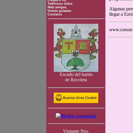
Crease o no
Teléfonos útiles
Web amigas
Algunas pers
Visitas guiadas
llegar a Eze
Contacto
www.conozca
Escudo del barrio
de Recoleta
Visitante Nro.