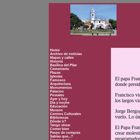
Home
Archivo de noticias
Mapas y calles
Historia
Basílica del Pilar
Cementerio
Plazas
Iglesias
El papa Fran
Famosos
donde presid
Arquitectura
Monumentos
Palacios
Francisco vi
Postales
Ayer y hoy
los largos vi
Día y noche
Educación
Museos
Jorge Bergog
Centros Culturales
vuelo. Lo úni
Bibliotecas
Dónde ir?
Tango show
El Papa Fran
Comer bien
crear molest
Paseo de compras
Sabías que...?
programados 