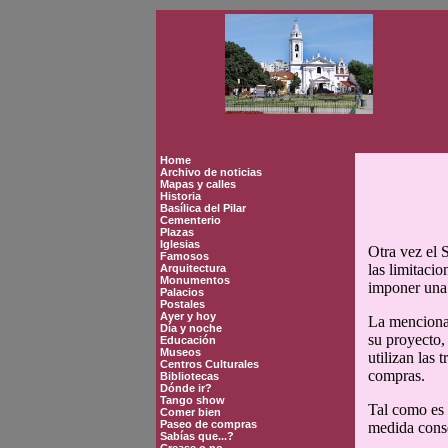
Home
Archivo de noticias
Mapas y calles
Historia
Basílica del Pilar
Cementerio
Plazas
Iglesias
Otra vez el 
Famosos
las limitacio
Arquitectura
Monumentos
imponer una 
Palacios
Postales
Ayer y hoy
La mencionad
Día y noche
su proyecto,
Educación
Museos
utilizan las 
Centros Culturales
compras.
Bibliotecas
Dónde ir?
Tango show
Tal como es 
Comer bien
Paseo de compras
medida conse
Sabías que...?