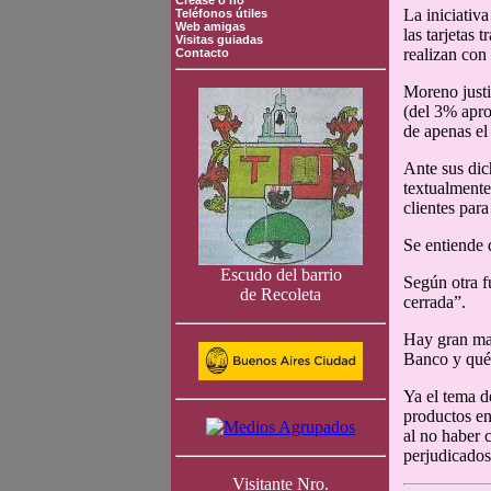
Crease o no
La iniciativ
Teléfonos útiles
Web amigas
las tarjetas
Visitas guiadas
realizan con
Contacto
Moreno justi
(del 3% apro
de apenas el
Ante sus dic
textualmente
clientes par
Se entiende 
Escudo del barrio
Según otra f
de Recoleta
cerrada”.
Hay gran mal
Banco y qué t
Ya el tema d
productos en
al no haber 
perjudicados
Visitante Nro.