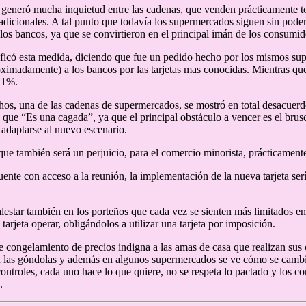
a generó mucha inquietud entre las cadenas, que venden prácticamente 
 tradicionales. A tal punto que todavía los supermercados siguen sin pod
 los bancos, ya que se convirtieron en el principal imán de los consumid
ficó esta medida, diciendo que fue un pedido hecho por los mismos sup
ximadamente) a los bancos por las tarjetas mas conocidas. Mientras qu
 1%.
hos, una de las cadenas de supermercados, se mostró en total desacuerd
 que “Es una cagada”, ya que el principal obstáculo a vencer es el bru
a adaptarse al nuevo escenario.
que también será un perjuicio, para el comercio minorista, prácticamente
uente con acceso a la reunión, la implementación de la nueva tarjeta se
estar también en los porteños que cada vez se sienten más limitados en 
arjeta operar, obligándolos a utilizar una tarjeta por imposición.
e congelamiento de precios indigna a las amas de casa que realizan sus
 las góndolas y además en algunos supermercados se ve cómo se cambian 
controles, cada uno hace lo que quiere, no se respeta lo pactado y los 
.