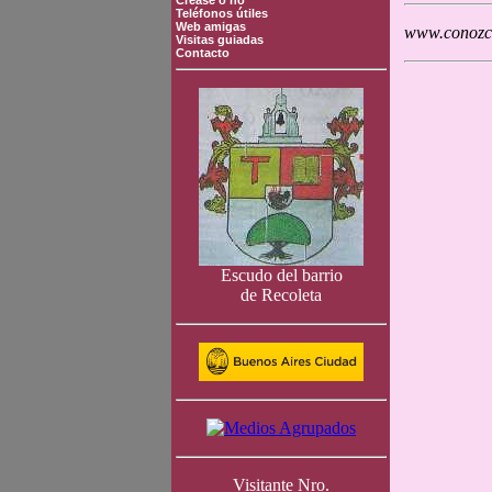
Crease o no
Teléfonos útiles
Web amigas
www.conozca
Visitas guiadas
Contacto
Escudo del barrio
de Recoleta
Visitante Nro.