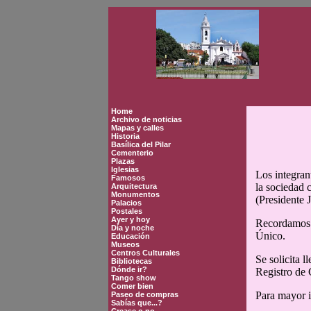
Home
Archivo de noticias
Mapas y calles
Historia
Basílica del Pilar
Cementerio
Plazas
Iglesias
Los integran
Famosos
la sociedad 
Arquitectura
Monumentos
(Presidente 
Palacios
Postales
Ayer y hoy
Recordamos q
Día y noche
Único.
Educación
Museos
Centros Culturales
Se solicita 
Bibliotecas
Dónde ir?
Registro de 
Tango show
Comer bien
Para mayor i
Paseo de compras
Sabías que...?