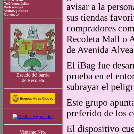
Crease o no
avisar a la person
Teléfonos útiles
Web amigas
Visitas guiadas
sus tiendas favor
Contacto
compradores compu
Recoleta Mall o A
de Avenida Alvear
El iBag fue desa
prueba en el ento
Escudo del barrio
de Recoleta
subrayar el pelig
Este grupo apunta 
preferido de los
El dispositivo cu
Visitante Nro.