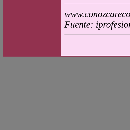
www.conozcarecol
Fuente: iprofesi