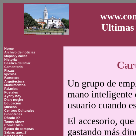
www.con
Ultimas 
Home
Archivo de noticias
Mapas y calles
Historia
Cart
Basílica del Pilar
Cementerio
Plazas
Iglesias
Famosos
Un grupo de empr
Arquitectura
Monumentos
Palacios
mano inteligente 
Postales
Ayer y hoy
Día y noche
usuario cuando es
Educación
Museos
Centros Culturales
Bibliotecas
El accesorio, que 
Dónde ir?
Tango show
Comer bien
gastando más dine
Paseo de compras
Sabías que...?