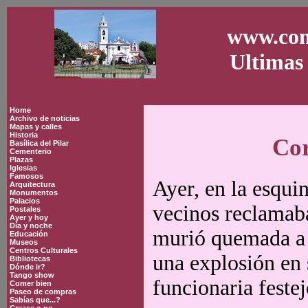
www.con
Ultimas 
Home
Archivo de noticias
Mapas y calles
Historia
Cor
Basílica del Pilar
Cementerio
Plazas
Iglesias
Famosos
Ayer, en la esqui
Arquitectura
Monumentos
Palacios
vecinos reclamaba
Postales
Ayer y hoy
Día y noche
murió quemada a 
Educación
Museos
Centros Culturales
una explosión en
Bibliotecas
Dónde ir?
Tango show
funcionaria festej
Comer bien
Paseo de compras
Sabías que...?