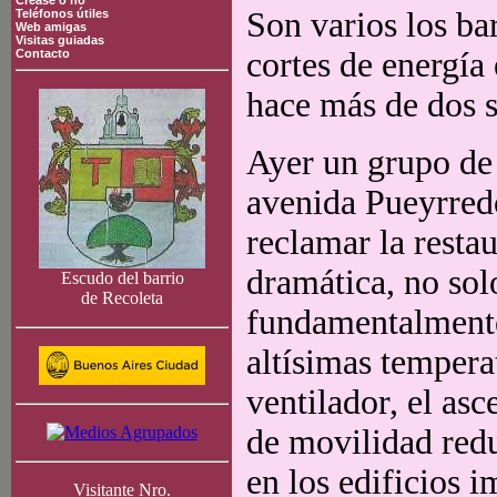
Crease o no
Son varios los ba
Teléfonos útiles
Web amigas
Visitas guiadas
cortes de energía 
Contacto
hace más de dos 
Ayer un grupo de 
avenida Pueyrredó
reclamar la restau
dramática, no solo
Escudo del barrio
de Recoleta
fundamentalmente 
altísimas tempera
ventilador, el as
de movilidad redu
en los edificios 
Visitante Nro.