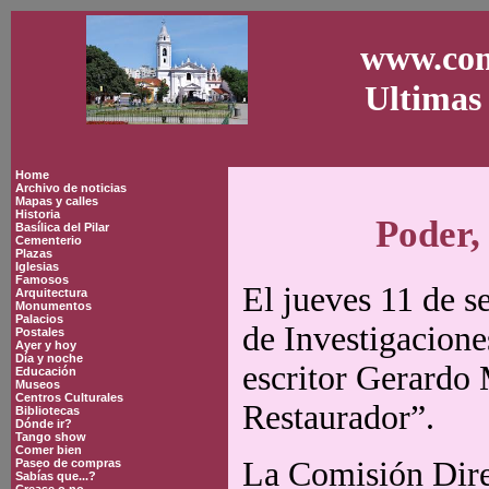
www.con
Ultimas 
Home
Archivo de noticias
Mapas y calles
Historia
Poder,
Basílica del Pilar
Cementerio
Plazas
Iglesias
Famosos
El jueves 11 de s
Arquitectura
Monumentos
Palacios
de Investigacione
Postales
Ayer y hoy
Día y noche
escritor Gerardo 
Educación
Museos
Centros Culturales
Restaurador”.
Bibliotecas
Dónde ir?
Tango show
Comer bien
La Comisión Direc
Paseo de compras
Sabías que...?