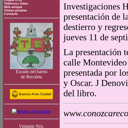
Crease o no
Investigaciones H
Teléfonos útiles
Web amigas
Visitas guiadas
presentación de l
Contacto
destierro y regre
jueves 11 de sept
La presentación te
calle Montevideo 
presentada por lo
Escudo del barrio
de Recoleta
y Oscar. J Denovi
del libro.
www.conozcarecol
Visitante Nro.