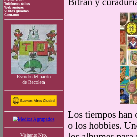
Bitrán y curadurí
Crease o no
Teléfonos útiles
Web amigas
Visitas guiadas
Contacto
Escudo del barrio
de Recoleta
Los tiempos han 
o los hobbies. Un
los albumes para 
Visitante Nro.