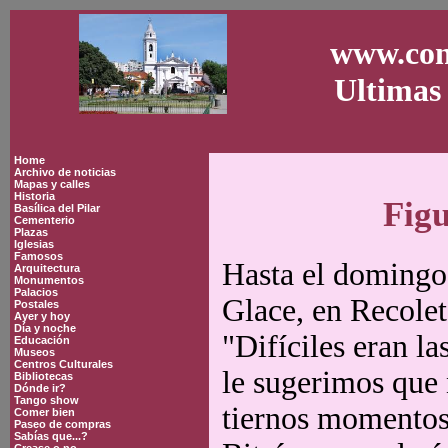
www.con
Ultimas 
Home
Archivo de noticias
Mapas y calles
Historia
Figu
Basílica del Pilar
Cementerio
Plazas
Iglesias
Famosos
Hasta el domingo 
Arquitectura
Monumentos
Palacios
Glace, en Recolet
Postales
Ayer y hoy
Día y noche
"Difíciles eran l
Educación
Museos
Centros Culturales
le sugerimos que n
Bibliotecas
Dónde ir?
Tango show
tiernos momentos 
Comer bien
Paseo de compras
Sabías que...?