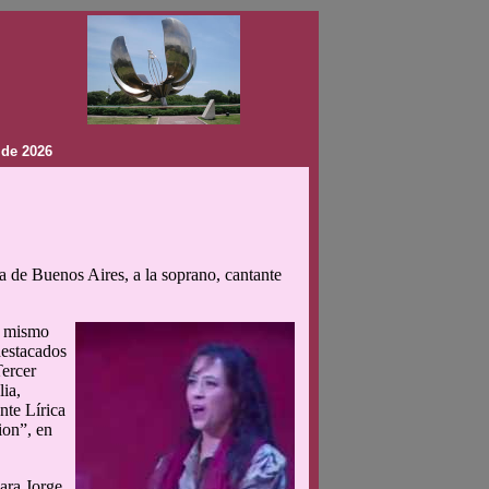
 de 2026
 de Buenos Aires, a la soprano, cantante
l mismo
destacados
ercer
lia,
nte Lírica
ion”, en
ara Jorge