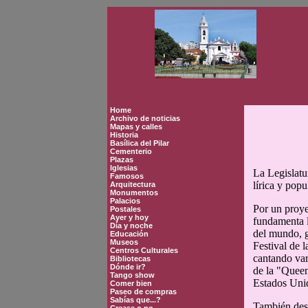
Home
Archivo de noticias
Mapas y calles
Historia
Basílica del Pilar
Cementerio
Plazas
Iglesias
La Legislatu
Famosos
lírica y popu
Arquitectura
Monumentos
Palacios
Por un proye
Postales
Ayer y hoy
fundamenta l
Día y noche
del mundo, 
Educación
Museos
Festival de l
Centros Culturales
cantando var
Bibliotecas
Dónde ir?
de la "Quee
Tango show
Estados Uni
Comer bien
Paseo de compras
Sabías que...?
También dest