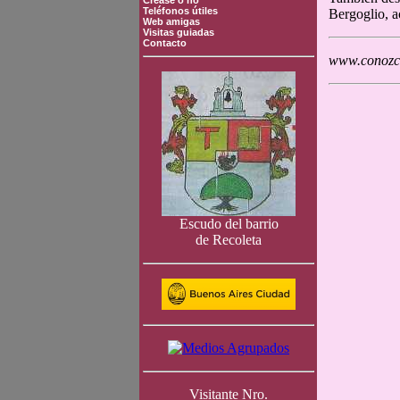
Crease o no
Teléfonos útiles
Bergoglio, a
Web amigas
Visitas guiadas
Contacto
www.conozca
Escudo del barrio
de Recoleta
Visitante Nro.