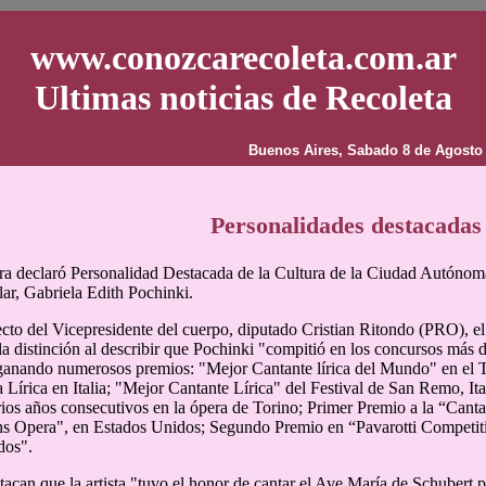
www.conozcarecoleta.com.ar
Ultimas noticias de Recoleta
Buenos Aires, Sabado 8 de Agosto
Personalidades destacadas
ra declaró Personalidad Destacada de la Cultura de la Ciudad Autónoma
lar, Gabriela Edith Pochinki.
cto del Vicepresidente del cuerpo, diputado Cristian Ritondo (PRO), e
a distinción al describir que Pochinki "compitió en los concursos más 
ganando numerosos premios: "Mejor Cantante lírica del Mundo" en el T
a Lírica en Italia; "Mejor Cantante Lírica" del Festival de San Remo, Ita
ios años consecutivos en la ópera de Torino; Primer Premio a la “Canta
ns Opera", en Estados Unidos; Segundo Premio en “Pavarotti Competit
dos".
acan que la artista "tuvo el honor de cantar el Ave María de Schubert p