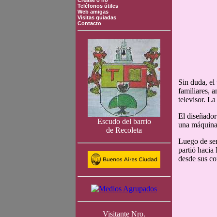
Crease o no
Teléfonos útiles
Web amigas
Visitas guiadas
Contacto
Sin duda, el
familiares, 
televisor. L
El diseñador
Escudo del barrio
una máquina 
de Recoleta
Luego de ser
partió hacia 
desde sus co
Visitante Nro.