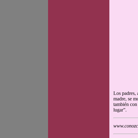
Los padres, 
madre, se mo
también con 
lugar”.
www.conozca