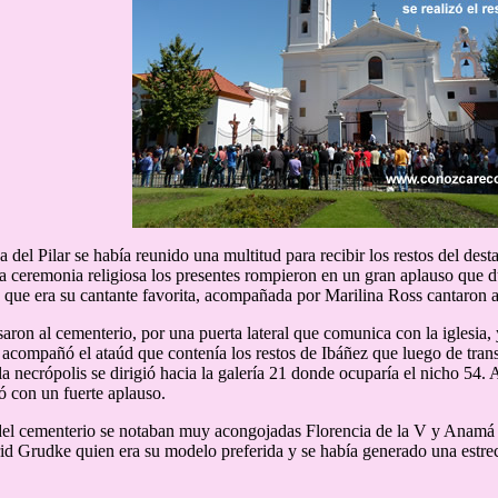
a del Pilar se había reunido una multitud para recibir los restos del des
 la ceremonia religiosa los presentes rompieron en un gran aplauso que
que era su cantante favorita, acompañada por Marilina Ross cantaron a 
aron al cementerio, por una puerta lateral que comunica con la iglesia, 
 acompañó el ataúd que contenía los restos de Ibáñez que luego de transi
la necrópolis se dirigió hacia la galería 21 donde ocuparía el nicho 54. 
ió con un fuerte aplauso.
 del cementerio se notaban muy acongojadas Florencia de la V y Anamá 
id Grudke quien era su modelo preferida y se había generado una estre