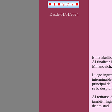
Desde 01/01/2024
En la Basílic
Al finalizar
Mihanovich, 
Luego ingres
interminable
principal de 
se lo despid
Al retirarse
también Ingr
de amistad.