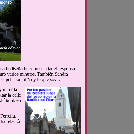
tacado diseñador y presenciar el responso.
 duró varios minutos. También Sandra
capella su hit “soy lo que soy”.
y una fila
tar la calle
Allí también
Ferreira,
cha relación