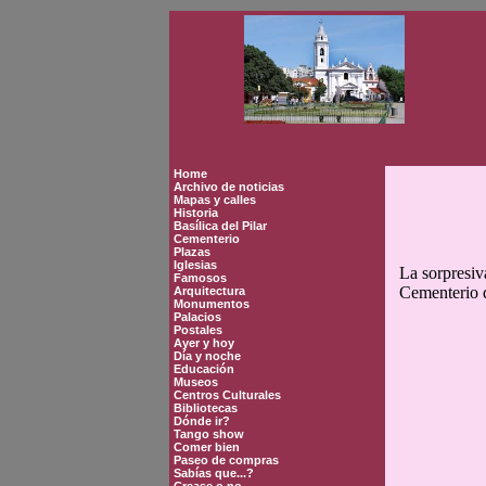
Home
Archivo de noticias
Mapas y calles
Historia
Basílica del Pilar
Cementerio
Plazas
Iglesias
La sorpresiv
Famosos
Cementerio d
Arquitectura
Monumentos
Palacios
Postales
Ayer y hoy
Día y noche
Educación
Museos
Centros Culturales
Bibliotecas
Dónde ir?
Tango show
Comer bien
Paseo de compras
Sabías que...?