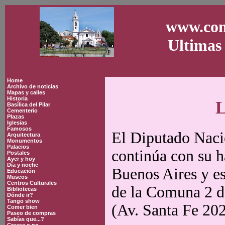
www.con
Ultimas 
Home
Archivo de noticias
Mapas y calles
Historia
L
Basílica del Pilar
Cementerio
Plazas
Iglesias
Famosos
El Diputado Nac
Arquitectura
Monumentos
Palacios
continúa con su h
Postales
Ayer y hoy
Día y noche
Buenos Aires y es
Educación
Museos
Centros Culturales
de la Comuna 2 de
Bibliotecas
Dónde ir?
Tango show
(Av. Santa Fe 202
Comer bien
Paseo de compras
Sabías que...?