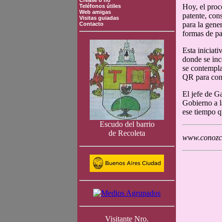
Crease o no
Hoy, el proc
Teléfonos útiles
Web amigas
patente, con
Visitas guiadas
para la gene
Contacto
formas de pa
Esta iniciat
donde se inc
se contempla
QR para cons
El jefe de G
Gobierno a l
ese tiempo q
Escudo del barrio
de Recoleta
www.conozca
Visitante Nro.