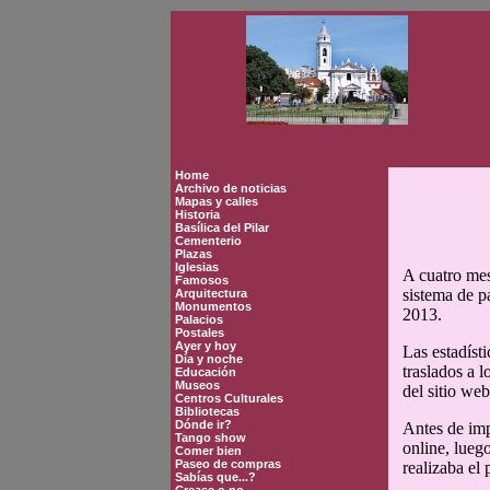
Home
Archivo de noticias
Mapas y calles
Historia
Basílica del Pilar
Cementerio
Plazas
Iglesias
A cuatro mes
Famosos
sistema de p
Arquitectura
Monumentos
2013.
Palacios
Postales
Ayer y hoy
Las estadíst
Día y noche
traslados a l
Educación
Museos
del sitio we
Centros Culturales
Bibliotecas
Dónde ir?
Antes de imp
Tango show
online, luego
Comer bien
Paseo de compras
realizaba el 
Sabías que...?