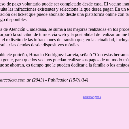
eso de pago voluntario puede ser completado desde casa. El vecino in
sulta las infracciones existentes y selecciona la que desea pagar. En un
ración del ticket que puede abonarlo desde una plataforma online con tarj
go disponibles.
iva de Atención Ciudadana, se suma a las mejoras realizadas en los proc
orporó la solicitud de turnos vía web y la posibilidad de realizar online
 el rediseño de las infracciones de tránsito que, en la actualidad, incl
ultar las deudas desde dispositivos móviles.
abinete porteño, Horacio Rodríguez Larreta, señaló “Con estas herrami
a gente, para que los vecinos puedan realizar sus pagos de un modo má
ue se ahorran, es tiempo que le pueden dedicar a la familia o los amigos
recoleta.com.ar (2043) - Publicado: (15/01/14)
Contador gratis