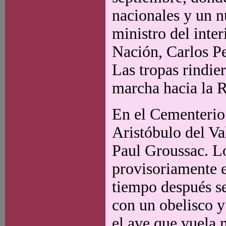
nacionales y un n
ministro del inter
Nación, Carlos Pe
Las tropas rindie
marcha hacia la Re
En el Cementerio
Aristóbulo del V
Paul Groussac. Lo
provisoriamente e
tiempo después se
con un obelisco y
el ave que vuela 