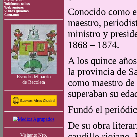
Crease o no
Teléfonos útiles
Web amigas
Conocido como el
Visitas guiadas
Contacto
maestro, periodist
ministro y presid
1868 – 1874.
A los quince años
la provincia de 
Escudo del barrio
como maestro de 
de Recoleta
superaban su eda
Fundó el periódi
De su obra litera
caudillo riojano,
Visitante Nro.