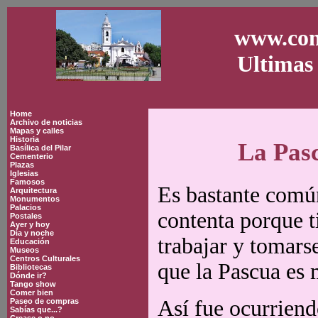
www.con
Ultimas 
Home
Archivo de noticias
Mapas y calles
Historia
La Pas
Basílica del Pilar
Cementerio
Plazas
Iglesias
Famosos
Es bastante común
Arquitectura
Monumentos
Palacios
contenta porque ti
Postales
Ayer y hoy
Día y noche
trabajar y tomars
Educación
Museos
Centros Culturales
que la Pascua es 
Bibliotecas
Dónde ir?
Tango show
Comer bien
Así fue ocurriend
Paseo de compras
Sabías que...?