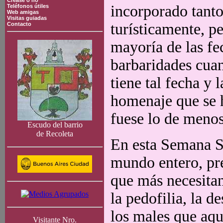
Crease o no
incorporado tanto
Teléfonos útiles
Web amigas
Visitas guiadas
turísticamente, 
Contacto
mayoría de las f
barbaridades cuan
tiene tal fecha y 
homenaje que se h
fuese lo de menos,
Escudo del barrio
de Recoleta
En esta Semana Sa
mundo entero, pr
que más necesitan,
la pedofilia, la d
los males que aqu
Visitante Nro.