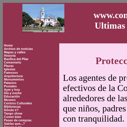
www.con
Ultimas 
Home
Archivo de noticias
Mapas y calles
Historia
Protecc
Basílica del Pilar
Cementerio
Plazas
Iglesias
Famosos
Los agentes de pr
Arquitectura
Monumentos
Palacios
efectivos de la C
Postales
Ayer y hoy
Día y noche
alrededores de la
Educación
Museos
Centros Culturales
que niños, padres
Bibliotecas
Dónde ir?
Tango show
con tranquilidad.
Comer bien
Paseo de compras
Sabías que...?