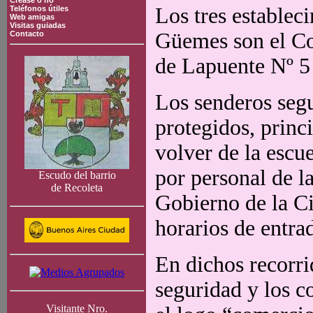
Crease o no
Los tres establec
Teléfonos útiles
Web amigas
Visitas guiadas
Güemes son el Co
Contacto
de Lapuente Nº 5 
Los senderos seg
protegidos, princi
volver de la esc
por personal de la
Escudo del barrio
de Recoleta
Gobierno de la Ci
horarios de entra
En dichos recorrid
seguridad y los c
Visitante Nro.