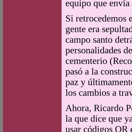
equipo que envía 
Si retrocedemos 
gente era sepulta
campo santo detrás
personalidades de 
cementerio (Recole
pasó a la constru
paz y últimamente
los cambios a tra
Ahora, Ricardo Pé
la que dice que y
usar códigos QR e