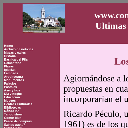
www.con
Ultimas 
Home
Archivo de noticias
Mapas y calles
Historia
Los
Basílica del Pilar
Cementerio
Plazas
Iglesias
Famosos
Agiornándose a l
Arquitectura
Monumentos
Palacios
propuestas en cua
Postales
Ayer y hoy
Día y noche
incorporarían el 
Educación
Museos
Centros Culturales
Bibliotecas
Ricardo Péculo, 
Dónde ir?
Tango show
Comer bien
1961) es de los q
Paseo de compras
Sabías que...?