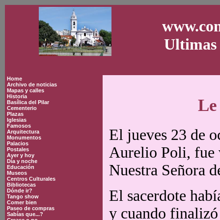
www.con
Ultimas 
Home
Archivo de noticias
Mapas y calles
Historia
Le
Basílica del Pilar
Cementerio
Plazas
Iglesias
Famosos
El jueves 23 de o
Arquitectura
Monumentos
Palacios
Aurelio Poli, fue
Postales
Ayer y hoy
Día y noche
Nuestra Señora de
Educación
Museos
Centros Culturales
Bibliotecas
El sacerdote habí
Dónde ir?
Tango show
Comer bien
y cuando finalizó 
Paseo de compras
Sabías que...?