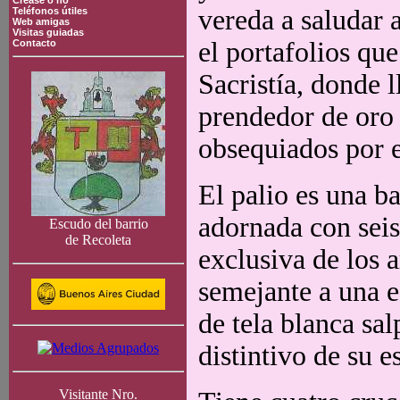
Crease o no
vereda a saludar a
Teléfonos útiles
Web amigas
Visitas guiadas
el portafolios que
Contacto
Sacristía, donde l
prendedor de oro
obsequiados por e
El palio es una b
adornada con seis
Escudo del barrio
de Recoleta
exclusiva de los 
semejante a una e
de tela blanca sa
distintivo de su e
Visitante Nro.