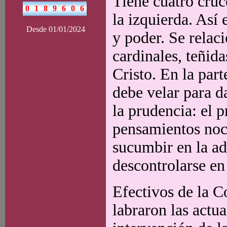
Tiene cuatro cruce
la izquierda. Así 
Desde 01/01/2024
y poder. Se relac
cardinales, teñida
Cristo. En la part
debe velar para da
la prudencia: el 
pensamientos noci
sucumbir en la ad
descontrolarse en
Efectivos de la C
labraron las actu