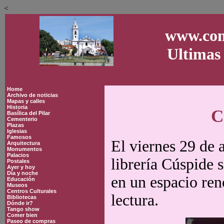
<
www.con
Ultimas 
Home
Archivo de noticias
Mapas y calles
Historia
C
Basílica del Pilar
Cementerio
Plazas
Iglesias
Famosos
El viernes 29 de 
Arquitectura
Monumentos
Palacios
librería Cúspide s
Postales
Ayer y hoy
Día y noche
en un espacio ren
Educación
Museos
Centros Culturales
lectura.
Bibliotecas
Dónde ir?
Tango show
Comer bien
Paseo de compras