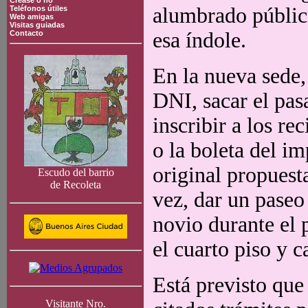
Crease o no
alumbrado público
Teléfonos útiles
Web amigas
Visitas guiadas
esa índole.
Contacto
En la nueva sede,
DNI, sacar el pas
inscribir a los re
o la boleta del i
original propuesta
Escudo del barrio
de Recoleta
vez, dar un paseo
novio durante el 
el cuarto piso y c
Está previsto que
Visitante Nro.