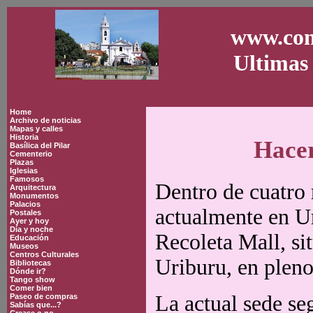
www.con
Ultimas 
Home
Archivo de noticias
Mapas y calles
Historia
Hacer
Basílica del Pilar
Cementerio
Plazas
Iglesias
Famosos
Dentro de cuatro
Arquitectura
Monumentos
Palacios
actualmente en Ur
Postales
Ayer y hoy
Día y noche
Recoleta Mall, si
Educación
Museos
Centros Culturales
Uriburu, en pleno
Bibliotecas
Dónde ir?
Tango show
Comer bien
La actual sede se
Paseo de compras
Sabías que...?