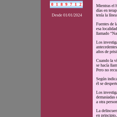
Mientras el 
días en tera
Desde 01/01/2024
tenía la lín
Fuentes de l
esa localida
llamado “Nat
Los investig
antecedentes
años de pris
Cuando la ví
se hacía lla
Pero no rec
Según indica
él se desper
Los investig
demasiadas c
a otra perso
La delincuen
en principio