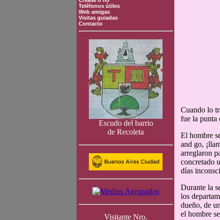
Crease o no
Teléfonos útiles
Web amigas
Visitas guiadas
Contacto
Cuando lo tr
fue la punta 
Escudo del barrio
de Recoleta
El hombre se
and go, ¡lla
arreglaron p
concretado u
días inconsc
Durante la s
los departam
dueño, de un
el hombre se
Visitante Nro.