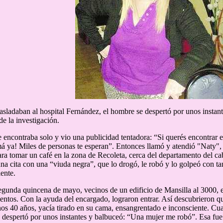
asladaban al hospital Fernández, el hombre se despertó por unos insta
de la investigación.
 encontraba solo y vio una publicidad tentadora: “Si querés encontrar 
má ya! Miles de personas te esperan”. Entonces llamó y atendió "Naty",
ara tomar un café en la zona de Recoleta, cerca del departamento del c
na cita con una “viuda negra”, que lo drogó, le robó y lo golpeó con ta
iente.
egunda quincena de mayo, vecinos de un edificio de Mansilla al 3000, 
entos. Con la ayuda del encargado, lograron entrar. Así descubrieron qu
os 40 años, yacía tirado en su cama, ensangrentado e inconsciente. Cua
 despertó por unos instantes y balbuceó: “Una mujer me robó”. Esa fue l