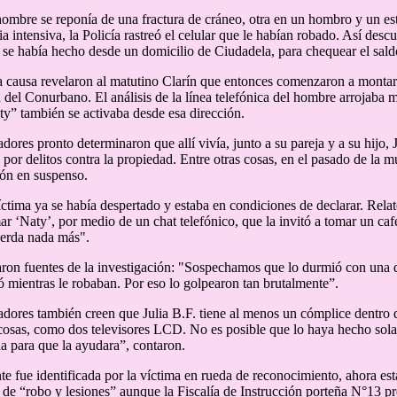
hombre se reponía de una fractura de cráneo, otra en un hombro y un es
pia intensiva, la Policía rastreó el celular que le habían robado. Así de
ea se había hecho desde un domicilio de Ciudadela, para chequear el sald
a causa revelaron al matutino Clarín que entonces comenzaron a montar 
d del Conurbano. El análisis de la línea telefónica del hombre arrojaba 
y” también se activaba desde esa dirección.
adores pronto determinaron que allí vivía, junto a su pareja y a su hijo,
 por delitos contra la propiedad. Entre otras cosas, en el pasado de la
ión en suspenso.
ctima ya se había despertado y estaba en condiciones de declarar. Rela
mar ‘Naty’, por medio de un chat telefónico, que la invitó a tomar un ca
uerda nada más".
ron fuentes de la investigación: "Sospechamos que lo durmió con una d
tó mientras le robaban. Por eso lo golpearon tan brutalmente”.
adores también creen que Julia B.F. tiene al menos un cómplice dentro d
osas, como dos televisores LCD. No es posible que lo haya hecho sola
na para que la ayudara”, contaron.
te fue identificada por la víctima en rueda de reconocimiento, ahora est
, de “robo y lesiones” aunque la Fiscalía de Instrucción porteña N°13 p