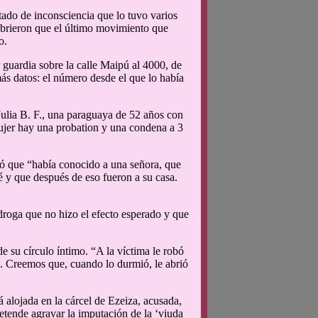
tado de inconsciencia que lo tuvo varios
scubrieron que el último movimiento que
o.
guardia sobre la calle Maipú al 4000, de
más datos: el número desde el que lo había
 Julia B. F., una paraguaya de 52 años con
 mujer hay una probation y una condena a 3
tó que “había conocido a una señora, que
fé y que después de eso fueron a su casa.
roga que no hizo el efecto esperado y que
e su círculo íntimo. “A la víctima le robó
. Creemos que, cuando lo durmió, le abrió
á alojada en la cárcel de Ezeiza, acusada,
retende agravar la imputación de la ‘viuda