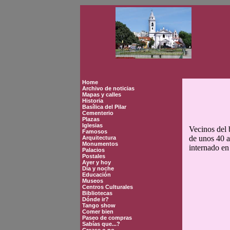
Home
Archivo de noticias
Mapas y calles
Historia
Basílica del Pilar
Cementerio
Plazas
Iglesias
Vecinos del 
Famosos
de unos 40 a
Arquitectura
Monumentos
internado en 
Palacios
Postales
Ayer y hoy
Día y noche
Educación
Museos
Centros Culturales
Bibliotecas
Dónde ir?
Tango show
Comer bien
Paseo de compras
Sabías que...?