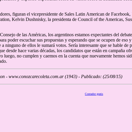
adores, figuran el vicepresidente de Sales Latin American de Facebook,
tion, Kelvin Dushnisky, la presidenta de Council of the Americas, Susa
 Consejo de las Américas, los argentinos estamos expectantes del debate q
para poder escuchar sus propuestas y esperando que se ocupen de eso y 
e a ninguno de ellos le sumará votos. Sería interesante que se hable de
que desde hace varias décadas, los candidatos que están en campaña of
ro luego, no cumplen y caemos en la cuenta que nuevamente hemos sid
ado.
ion - www.conozcarecoleta.com.ar (1943) - Publicado: (25/08/15)
Contador gratis