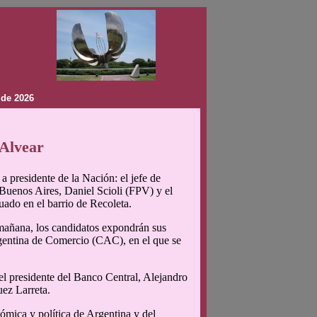
 de 2026
 Alvear
 a presidente de la Nación: el jefe de
uenos Aires, Daniel Scioli (FPV) y el
uado en el barrio de Recoleta.
 mañana, los candidatos expondrán sus
rgentina de Comercio (CAC), en el que se
 el presidente del Banco Central, Alejandro
uez Larreta.
ómica y política de Argentina y del