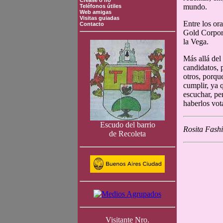
Crease o no
mundo.
Teléfonos útiles
Web amigas
Visitas guiadas
Entre los or
Contacto
Gold Corpora
la Vega.
Más allá del
candidatos, 
otros, porqu
cumplir, ya 
escuchar, pe
haberlos vot
Escudo del barrio
Rosita Fash
de Recoleta
Visitante Nro.