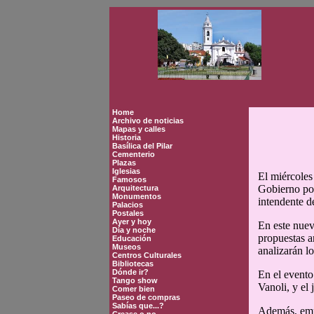
Home
Archivo de noticias
Mapas y calles
Historia
Basílica del Pilar
Cementerio
Plazas
Iglesias
El miércoles 
Famosos
Gobierno por
Arquitectura
Monumentos
intendente d
Palacios
Postales
Ayer y hoy
En este nuev
Día y noche
propuestas a
Educación
Museos
analizarán l
Centros Culturales
Bibliotecas
Dónde ir?
En el evento
Tango show
Vanoli, y el
Comer bien
Paseo de compras
Sabías que...?
Además, empr