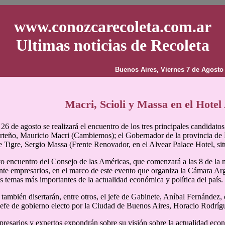
www.conozcarecoleta.com.ar
Ultimas noticias de Recoleta
Buenos Aires, Viernes 7 de Agosto
Macri, Scioli y Massa en el Hotel
26 de agosto se realizará el encuentro de los tres principales candidatos
teño, Mauricio Macri (Cambiemos); el Gobernador de la provincia de B
e Tigre, Sergio Massa (Frente Renovador, en el Alvear Palace Hotel, sit
o encuentro del Consejo de las Américas, que comenzará a las 8 de la
nte empresarios, en el marco de este evento que organiza la Cámara A
os temas más importantes de la actualidad económica y política del país.
 también disertarán, entre otros, el jefe de Gabinete, Aníbal Fernández,
 jefe de gobierno electo por la Ciudad de Buenos Aires, Horacio Rodríg
esarios y expertos expondrán sobre su visión sobre la actualidad econ