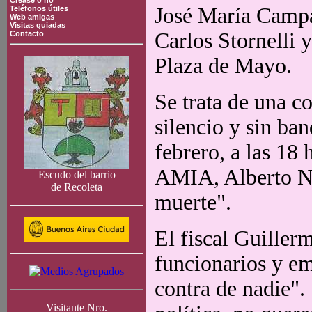
Crease o no
José María Campa
Teléfonos útiles
Web amigas
Visitas guiadas
Carlos Stornelli 
Contacto
Plaza de Mayo.
Se trata de una c
silencio y sin ba
febrero, a las 18 
AMIA, Alberto Ni
Escudo del barrio
de Recoleta
muerte".
El fiscal Guiller
funcionarios y em
contra de nadie"
Visitante Nro.