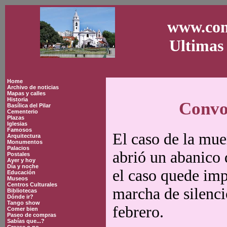
www.con
Ultimas 
Home
Archivo de noticias
Mapas y calles
Historia
Convoc
Basílica del Pilar
Cementerio
Plazas
Iglesias
Famosos
El caso de la muer
Arquitectura
Monumentos
Palacios
abrió un abanico 
Postales
Ayer y hoy
Día y noche
el caso quede imp
Educación
Museos
Centros Culturales
marcha de silenci
Bibliotecas
Dónde ir?
Tango show
febrero.
Comer bien
Paseo de compras
Sabías que...?