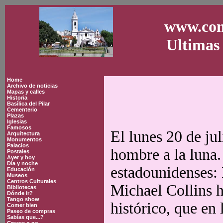
www.con
Ultimas 
Home
Archivo de noticias
Mapas y calles
Historia
Basílica del Pilar
Cementerio
Plazas
Iglesias
Famosos
El lunes 20 de ju
Arquitectura
Monumentos
Palacios
hombre a la luna.
Postales
Ayer y hoy
Día y noche
estadounidenses:
Educación
Museos
Centros Culturales
Michael Collins 
Bibliotecas
Dónde ir?
Tango show
histórico, que en
Comer bien
Paseo de compras
Sabías que...?