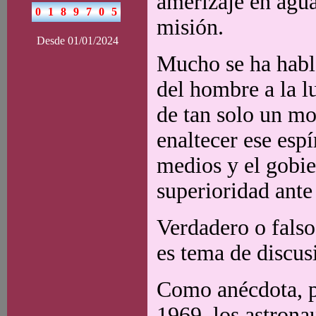
amerizaje en agua
misión.
Desde 01/01/2024
Mucho se ha habla
del hombre a la l
de tan solo un mo
enaltecer ese esp
medios y el gobi
superioridad ante
Verdadero o falso
es tema de discus
Como anécdota, p
1969, los astrona