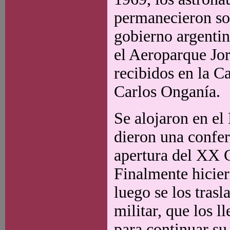
permanecieron sol
gobierno argentino
el Aeroparque Jor
recibidos en la C
Carlos Onganía.
Se alojaron en el
dieron una confer
apertura del XX 
Finalmente hicier
luego se los tras
militar, que los l
para continuar su 