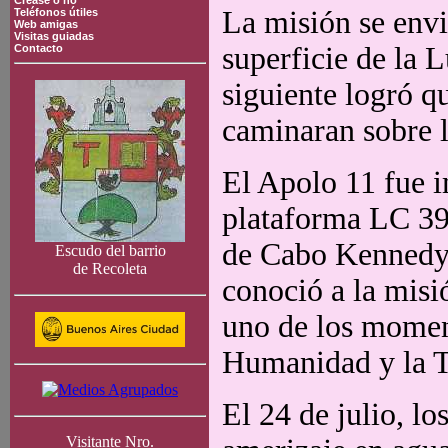
Crease o no
La misión se envió
Teléfonos útiles
Web amigas
Visitas guiadas
superficie de la 
Contacto
siguiente logró q
caminaran sobre l
El Apolo 11 fue 
plataforma LC 39
de Cabo Kennedy,
Escudo del barrio
de Recoleta
conoció a la mis
uno de los moment
Humanidad y la T
El 24 de julio, lo
Visitante Nro.