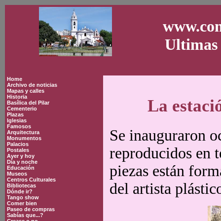
www.con
Ultimas 
Home
Archivo de noticias
Mapas y calles
Historia
La estaci
Basílica del Pilar
Cementerio
Plazas
Iglesias
Famosos
Se inauguraron o
Arquitectura
Monumentos
Palacios
reproducidos en 
Postales
Ayer y hoy
Día y noche
piezas están form
Educación
Museos
Centros Culturales
del artista plást
Bibliotecas
Dónde ir?
Tango show
Comer bien
Paseo de compras
Sabías que...?