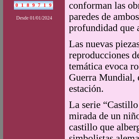
conforman las obr
paredes de ambos
Desde 01/01/2024
profundidad que a
Las nuevas piezas
reproducciones de
temática evoca ro
Guerra Mundial, 
estación.
La serie “Castillo
mirada de un niño
castillo que albe
simbolistas alema