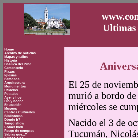
www.con
Ultimas 
Home
Archivo de noticias
Mapas y calles
Historia
Anivers
Basílica del Pilar
Cementerio
Plazas
Iglesias
Famosos
El 25 de noviemb
Arquitectura
Monumentos
Palacios
murió a bordo de
Postales
Ayer y hoy
Día y noche
miércoles se cum
Educación
Museos
Centros Culturales
Bibliotecas
Nacido el 3 de o
Dónde ir?
Tango show
Comer bien
Tucumán, Nicolás
Paseo de compras
Sabías que...?