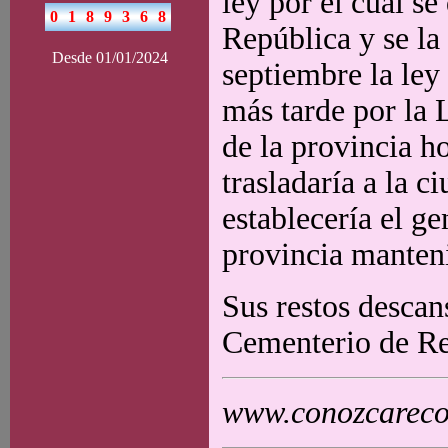
ley por el cual se
República y se la 
Desde 01/01/2024
septiembre la ley
más tarde por la 
de la provincia h
trasladaría a la c
establecería el ge
provincia manteni
Sus restos descan
Cementerio de Re
www.conozcarecol