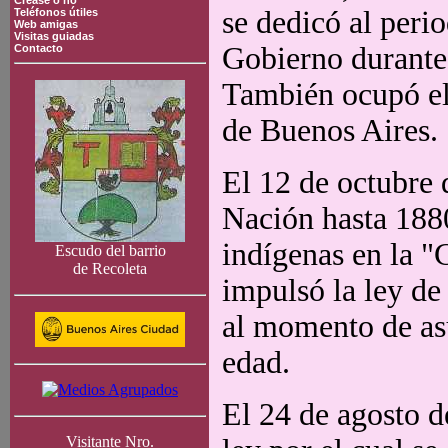
Crease o no
se dedicó al peri
Teléfonos útiles
Web amigas
Visitas guiadas
Gobierno durante 
Contacto
También ocupó el 
de Buenos Aires.
El 12 de octubre
Nación hasta 1880
indígenas en la "
Escudo del barrio
de Recoleta
impulsó la ley de
al momento de asu
edad.
El 24 de agosto d
Visitante Nro.