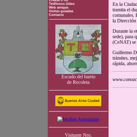
Crease o no
En la Ciudad
Teléfonos útiles
Web amigas
tramita el d
Visitas guiadas
comunales. E
Contacto
la Dirección
Durante la e
sede), para 
(CeNAT) se s
Guillermo Die
trámites, me
rápida, ahor
Escudo del barrio
www.conozca
de Recoleta
Visitante Nro.