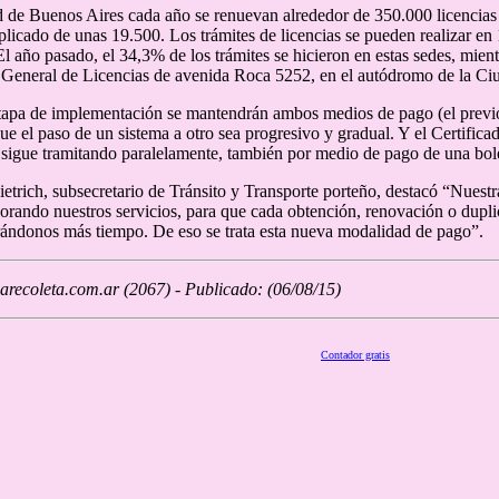
 de Buenos Aires cada año se renuevan alrededor de 350.000 licencias 
uplicado de unas 19.500. Los trámites de licencias se pueden realizar en 
l año pasado, el 34,3% de los trámites se hicieron en estas sedes, mient
 General de Licencias de avenida Roca 5252, en el autódromo de la Ci
tapa de implementación se mantendrán ambos medios de pago (el previo a
que el paso de un sistema a otro sea progresivo y gradual. Y el Certific
igue tramitando paralelamente, también por medio de pago de una bol
trich, subsecretario de Tránsito y Transporte porteño, destacó “Nuestra p
jorando nuestros servicios, para que cada obtención, renovación o dupl
rándonos más tiempo. De eso se trata esta nueva modalidad de pago”.
recoleta.com.ar (2067) - Publicado: (06/08/15)
Contador gratis