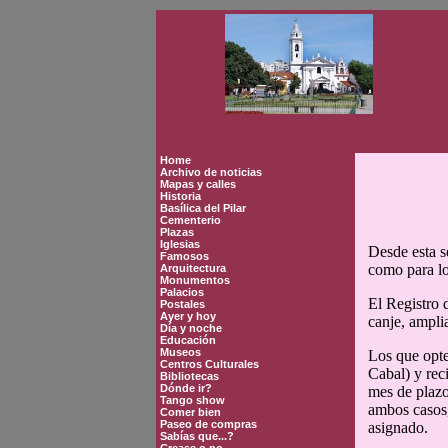
Home
Archivo de noticias
Mapas y calles
Historia
Basílica del Pilar
Cementerio
Plazas
Iglesias
Desde esta s
Famosos
como para los
Arquitectura
Monumentos
Palacios
El Registro 
Postales
Ayer y hoy
canje, ampli
Día y noche
Educación
Museos
Los que opte
Centros Culturales
Cabal) y rec
Bibliotecas
Dónde ir?
mes de plazo
Tango show
ambos casos,
Comer bien
Paseo de compras
asignado.
Sabías que...?