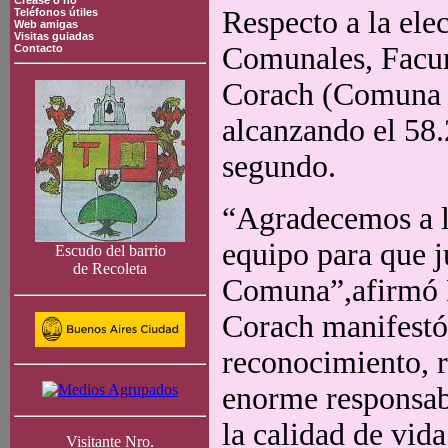
Crease o no
Respecto a la elec
Teléfonos útiles
Web amigas
Visitas guiadas
Comunales, Facu
Contacto
Corach (Comuna 1
alcanzando el 58.
segundo.
“Agradecemos a l
equipo para que j
Escudo del barrio
de Recoleta
Comuna”,afirmó F
Corach manifestó 
reconocimiento, 
enorme responsabi
la calidad de vida
Visitante Nro.