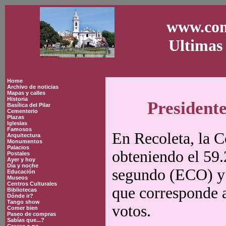
www.con
Ultimas 
Home
Archivo de noticias
Mapas y calles
Historia
Presidente
Basílica del Pilar
Cementerio
Plazas
Iglesias
Famosos
En Recoleta, la 
Arquitectura
Monumentos
Palacios
obteniendo el 59.
Postales
Ayer y hoy
Día y noche
segundo (ECO) y 
Educación
Museos
Centros Culturales
que corresponde a
Bibliotecas
Dónde ir?
Tango show
votos.
Comer bien
Paseo de compras
Sabías que...?