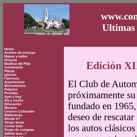
www.con
Ultimas 
Home
Archivo de noticias
Mapas y calles
Historia
Edición XI
Basílica del Pilar
Cementerio
Plazas
Iglesias
Famosos
El Club de Autom
Arquitectura
Monumentos
Palacios
próximamente su 
Postales
Ayer y hoy
Día y noche
fundado en 1965,
Educación
Museos
Centros Culturales
deseo de rescatar 
Bibliotecas
Dónde ir?
Tango show
los autos clásico
Comer bien
Paseo de compras
Sabías que...?