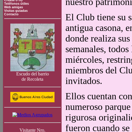
nuestro patrimoni
Crease o no
Teléfonos útiles
Web amigas
Visitas guiadas
El Club tiene su 
Contacto
antigua casona, e
donde realiza sus
semanales, todos 
miércoles, restrin
miembros del Clu
Escudo del barrio
invitados.
de Recoleta
Ellos cuentan co
numeroso parque 
rigurosa original
fueron cuando se 
Visitante Nro.