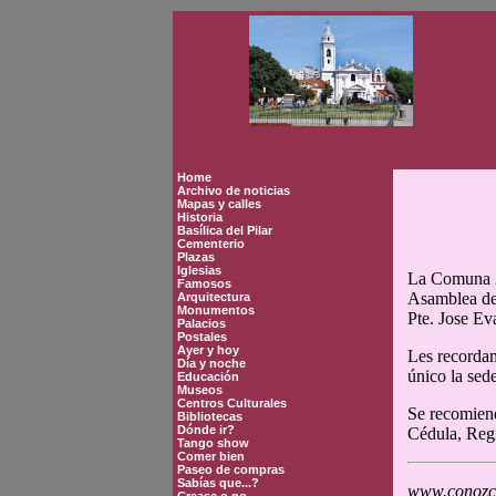
Home
Archivo de noticias
Mapas y calles
Historia
Basílica del Pilar
Cementerio
Plazas
Iglesias
La Comuna 2, 
Famosos
Asamblea del
Arquitectura
Monumentos
Pte. Jose Ev
Palacios
Postales
Ayer y hoy
Les recordam
Día y noche
único la sed
Educación
Museos
Centros Culturales
Se recomiend
Bibliotecas
Dónde ir?
Cédula, Regi
Tango show
Comer bien
Paseo de compras
Sabías que...?
www.conozca