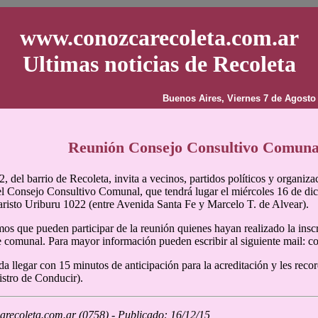
www.conozcarecoleta.com.ar
Ultimas noticias de Recoleta
Buenos Aires, Viernes 7 de Agosto
Reunión Consejo Consultivo Comuna
del barrio de Recoleta, invita a vecinos, partidos políticos y organizaci
 Consejo Consultivo Comunal, que tendrá lugar el miércoles 16 de dicie
aristo Uriburu 1022 (entre Avenida Santa Fe y Marcelo T. de Alvear).
os que pueden participar de la reunión quienes hayan realizado la insc
e comunal. Para mayor información pueden escribir al siguiente mail:
a llegar con 15 minutos de anticipación para la acreditación y les rec
stro de Conducir).
recoleta.com.ar (0758) - Publicado: 16/12/15