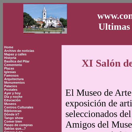
www.con
Ultimas 
Home
Archivo de noticias
Mapas y calles
Historia
XI Salón d
Basílica del Pilar
Cementerio
Plazas
Iglesias
Famosos
Arquitectura
Monumentos
Palacios
El Museo de Arte
Postales
Ayer y hoy
Día y noche
exposición de art
Educación
Museos
Centros Culturales
seleccionados del
Bibliotecas
Dónde ir?
Tango show
Amigos del Museo
Comer bien
Paseo de compras
Sabías que...?