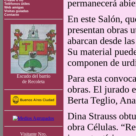
permanecerá abier
Crease o no
Teléfonos útiles
Web amigas
Visitas guiadas
Contacto
En este Salón, que
presentan obras u
abarcan desde las
Su material puede
componen de urd
Para esta convoca
Escudo del barrio
de Recoleta
obras. El jurado e
Berta Teglio, Ana
Dina Strauss obt
obra Células. “Re
Visitante Nro.