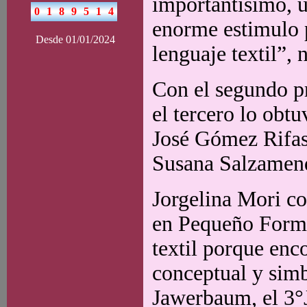
importantísimo, u
enorme estimulo p
Desde 01/01/2024
lenguaje textil”, 
Con el segundo p
el tercero lo obt
José Gómez Rifas,
Susana Salzamen
Jorgelina Mori co
en Pequeño Format
textil porque enco
conceptual y sim
Jawerbaum, el 3°