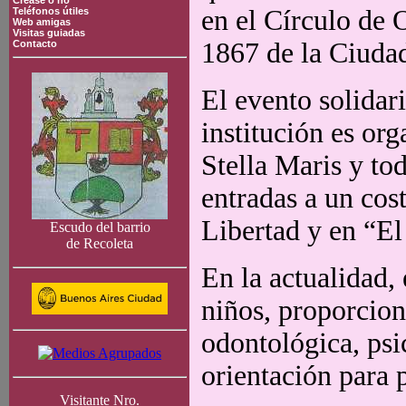
Crease o no
en el Círculo de O
Teléfonos útiles
Web amigas
Visitas guiadas
1867 de la Ciuda
Contacto
El evento solidar
institución es or
Stella Maris y to
entradas a un cos
Libertad y en “El
Escudo del barrio
de Recoleta
En la actualidad,
niños, proporcion
odontológica, psi
orientación para 
Visitante Nro.