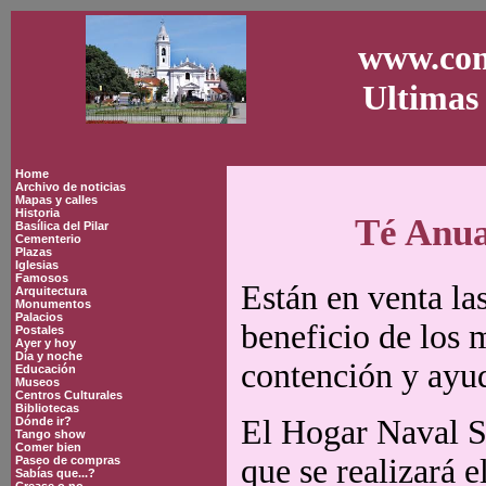
www.con
Ultimas 
Home
Archivo de noticias
Mapas y calles
Historia
Té Anua
Basílica del Pilar
Cementerio
Plazas
Iglesias
Famosos
Están en venta las
Arquitectura
Monumentos
Palacios
beneficio de los 
Postales
Ayer y hoy
Día y noche
contención y ayud
Educación
Museos
Centros Culturales
Bibliotecas
El Hogar Naval St
Dónde ir?
Tango show
Comer bien
que se realizará e
Paseo de compras
Sabías que...?