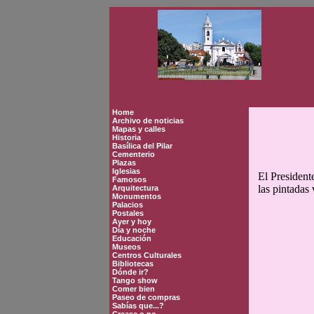
Home
Archivo de noticias
Mapas y calles
Historia
Basílica del Pilar
Cementerio
Plazas
Iglesias
El President
Famosos
las pintadas
Arquitectura
Monumentos
Palacios
Postales
Ayer y hoy
Día y noche
Educación
Museos
Centros Culturales
Bibliotecas
Dónde ir?
Tango show
Comer bien
Paseo de compras
Sabías que...?