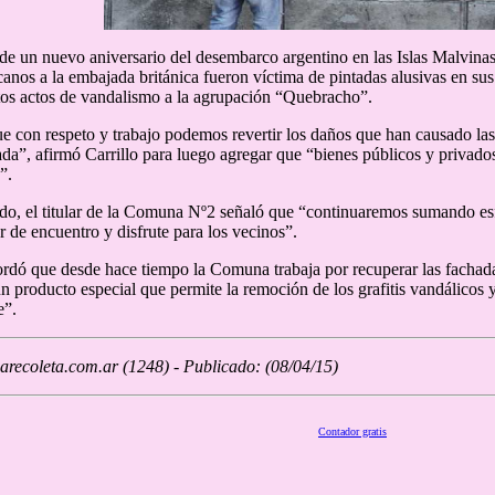
e un nuevo aniversario del desembarco argentino en las Islas Malvinas
rcanos a la embajada británica fueron víctima de pintadas alusivas en s
tos actos de vandalismo a la agrupación “Quebracho”.
 con respeto y trabajo podemos revertir los daños que han causado las
da”, afirmó Carrillo para luego agregar que “bienes públicos y privados 
”.
ido, el titular de la Comuna Nº2 señaló que “continuaremos sumando es
r de encuentro y disfrute para los vecinos”.
cordó que desde hace tiempo la Comuna trabaja por recuperar las fachada
un producto especial que permite la remoción de los grafitis vandálicos
e”.
recoleta.com.ar (1248) - Publicado: (08/04/15)
Contador gratis