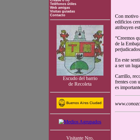
Crease o no
Teléfonos útiles
Web amigas
Visitas guiadas
Contacto
Con motivo d
edificios ce
atribuyen es
“Creemos que
de la Embaja
perjudicados
En este sent
a ser un luga
Carrillo, re
Escudo del barrio
frentes con 
de Recoleta
es important
www.conozca
Visitante Nro.