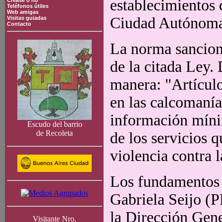
establecimientos 
Crease o no
Teléfonos útiles
Web amigas
Ciudad Autónoma
Visitas guiadas
Contacto
La norma sanciona
de la citada Ley.
manera: "Artícul
en las calcomaní
información míni
Escudo del barrio
de Recoleta
de los servicios 
violencia contra 
Los fundamentos 
Gabriela Seijo (
la Dirección Gene
Visitante Nro.