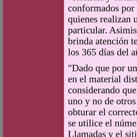
conformados por a
quienes realizan 
particular. Asim
brinda atención te
los 365 días del a
"Dado que por una
en el material dis
considerando que 
uno y no de otros
obturar el correct
se utilice el núm
Llamadas y el si