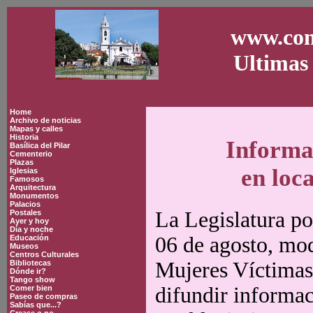
www.con
Ultimas 
Home
Archivo de noticias
Mapas y calles
Historia
Informa
Basílica del Pilar
Cementerio
Plazas
en loc
Iglesias
Famosos
Arquitectura
Monumentos
Palacios
La Legislatura po
Postales
Ayer y hoy
Día y noche
06 de agosto, mod
Educación
Museos
Centros Culturales
Mujeres Víctimas 
Bibliotecas
Dónde ir?
Tango show
difundir informac
Comer bien
Paseo de compras
Sabías que...?