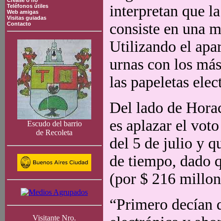
Crease o no
interpretan que la
Teléfonos útiles
Web amigas
Visitas guiadas
consiste en una 
Contacto
Utilizando el apar
urnas con los más
las papeletas elec
Del lado de Horac
es aplazar el voto
Escudo del barrio
de Recoleta
del 5 de julio y q
de tiempo, dado q
(por $ 216 millon
“Primero decían q
Visitante Nro.