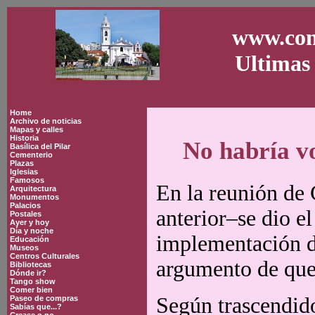
www.con
Ultimas 
Home
Archivo de noticias
Mapas y calles
Historia
No habría v
Basílica del Pilar
Cementerio
Plazas
Iglesias
Famosos
En la reunión de 
Arquitectura
Monumentos
Palacios
anterior–se dio e
Postales
Ayer y hoy
Día y noche
implementación de
Educación
Museos
Centros Culturales
argumento de que 
Bibliotecas
Dónde ir?
Tango show
Comer bien
Según trascendid
Paseo de compras
Sabías que...?