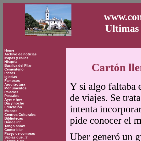
www.con
Ultimas 
Home
Archivo de noticias
Mapas y calles
Historia
Cartón lle
Basílica del Pilar
Cementerio
Plazas
Iglesias
Famosos
Y si algo faltaba
Arquitectura
Monumentos
Palacios
de viajes. Se tra
Postales
Ayer y hoy
Día y noche
intenta incorpora
Educación
Museos
Centros Culturales
pide conocer el m
Bibliotecas
Dónde ir?
Tango show
Comer bien
Uber generó un gr
Paseo de compras
Sabías que...?