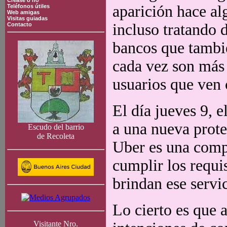
Crease o no
aparición hace al
Teléfonos útiles
Web amigas
Visitas guiadas
incluso tratando d
Contacto
bancos que tambié
cada vez son más 
usuarios que ven 
El día jueves 9, e
a una nueva prote
Escudo del barrio
de Recoleta
Uber es una comp
cumplir los requi
brindan ese servic
Lo cierto es que 
Visitante Nro.