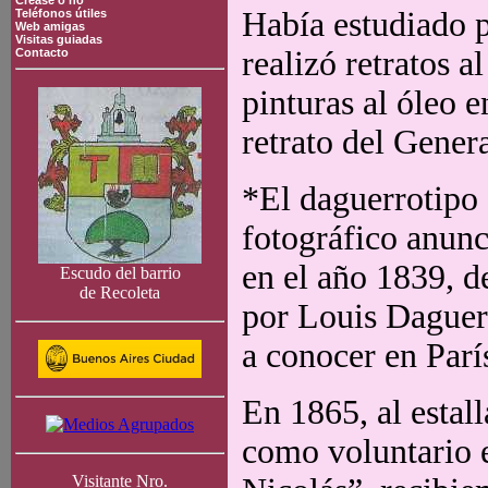
Crease o no
Había estudiado p
Teléfonos útiles
Web amigas
Visitas guiadas
realizó retratos a
Contacto
pinturas al óleo 
retrato del Gener
*El daguerrotipo 
fotográfico anunc
en el año 1839, d
Escudo del barrio
de Recoleta
por Louis Daguer
a conocer en Parí
En 1865, al estall
como voluntario 
Visitante Nro.