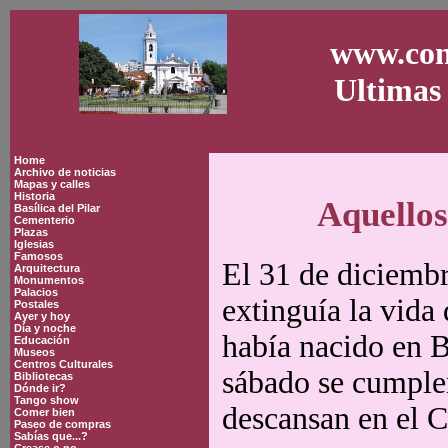
www.con
Ultimas 
Home
Archivo de noticias
Mapas y calles
Historia
Aquellos
Basílica del Pilar
Cementerio
Plazas
Iglesias
Famosos
El 31 de diciembr
Arquitectura
Monumentos
Palacios
extinguía la vida
Postales
Ayer y hoy
Día y noche
había nacido en B
Educación
Museos
Centros Culturales
sábado se cumplen
Bibliotecas
Dónde ir?
Tango show
descansan en el 
Comer bien
Paseo de compras
Sabías que...?