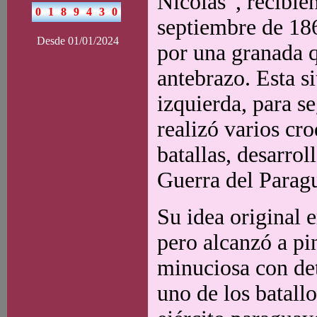
Nicolás”, recibien
septiembre de 186
Desde 01/01/2024
por una granada 
antebrazo. Esta s
izquierda, para se
realizó varios cr
batallas, desarro
Guerra del Paragu
Su idea original 
pero alcanzó a pi
minuciosa con det
uno de los batall