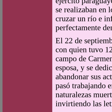
ejército paraguayo
se realizaban en 
cruzar un río e in
perfectamente dent
El 22 de septiem
con quien tuvo 12
campo de Carmen d
esposa, y se dedi
abandonar sus act
pasó trabajando e
naturalezas muer
invirtiendo las le