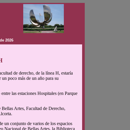
de 2026
H
ultad de derecho, de la línea H, estaría
ar un poco más de un año para su
entre las estaciones Hospitales (en Parque
e Bellas Artes, Facultad de Derecho,
lcorta.
e un conjunto de varios de los espacios
eo Nacional de Bellas Artes, la Biblioteca