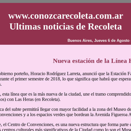
www.conozcarecoleta.com.ar
Ultimas noticias de Recoleta
Buenos Aires, Jueves 6 de Agosto 
Nueva estación de la Línea 
obierno porteño, Horacio Rodríguez Larreta, anunció que la Estación Fac
urante el primer semestre de 2018, lo que significa que habrá que esper
.
 esta línea que es la más nueva de la ciudad, une el tramo comprendido 
cios) con Las Heras (en Recoleta).
a del subte permitirá llegar con mayor facilidad a la zona del Museo d
nvenciones y a los espacios verdes que bordean la Avenida Figueroa A
, el Centro de Convenciones, es una nueva estructura que forma parte d
os centros culturales más significativos de la Ciudad como lo son el Mus