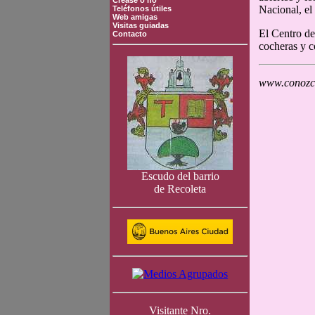
Crease o no
Nacional, el
Teléfonos útiles
Web amigas
Visitas guiadas
El Centro de
Contacto
cocheras y c
www.conozca
Escudo del barrio
de Recoleta
Visitante Nro.