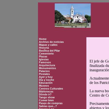
Home
Archivo de noticias
Mapas y calles
Historia
Basílica del Pilar
Cementerio
Plazas
Iglesias
El jefe de G
Famosos
finalizada d
Arquitectura
Monumentos
inauguración
Palacios
Postales
Ayer y hoy
Actualmente,
Día y noche
de los Patri
Educación
Museos
Centros Culturales
La nueva boc
Bibliotecas
Dónde ir?
Centro de Co
Tango show
Comer bien
Precisamente
Paseo de compras
Sabías que...?
abiertos y l