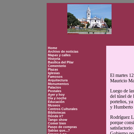
Home
Archivo de noticias
Mapas y calles
Historia
Basílica del Pilar
Cementerio
Plazas
Iglesias
El martes 12
Famosos
Mauricio Mac
Arquitectura
Monumentos
Palacios
Luego de las
Postales
Ayer y hoy
del túnel de
Día y noche
porteños, ya
Educación
Museos
y Humberto I
Centros Culturales
Bibliotecas
Dónde ir?
Rodríguez La
Tango show
porque consi
Comer bien
Paseo de compras
satisfactori
Sabías que...?
Gobierno por