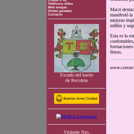
Crease o no
Teléfonos útiles
Web amigas
Macri destac
Visitas guiadas
manifestó la
Contacto
mejoras impl
millón y seg
Esta es la e
confortables
formaciones 
líneas.
www.conozca
Escudo del barrio
de Recoleta
Visitante Nro.