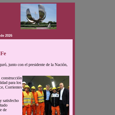
 de 2026
 Fe
uró, junto con el presidente de la Nación,
a construcción
lidad para los
ce, Corrientes
y satisfecho
ltado
fe de