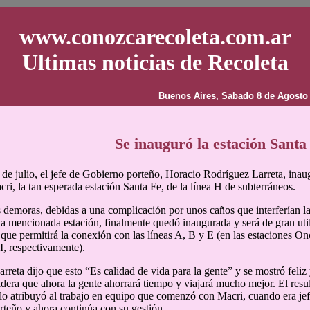
www.conozcarecoleta.com.ar
Ultimas noticias de Recoleta
Buenos Aires, Sabado 8 de Agosto
Se inauguró la estación Santa
 de julio, el jefe de Gobierno porteño, Horacio Rodríguez Larreta, inaug
ri, la tan esperada estación Santa Fe, de la línea H de subterráneos.
 demoras, debidas a una complicación por unos caños que interferían l
 la mencionada estación, finalmente quedó inaugurada y será de gran uti
 que permitirá la conexión con las líneas A, B y E (en las estaciones On
, respectivamente).
rreta dijo que esto “Es calidad de vida para la gente” y se mostró feliz 
dera que ahora la gente ahorrará tiempo y viajará mucho mejor. El resu
o lo atribuyó al trabajo en equipo que comenzó con Macri, cuando era je
teño y ahora continúa con su gestión.