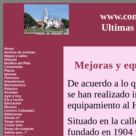
www.con
Ultimas 
Home
Archivo de noticias
Mapas y calles
Historia
Mejoras y eq
Basílica del Pilar
Cementerio
Plazas
Iglesias
Famosos
De acuerdo a lo q
Arquitectura
Monumentos
Palacios
se han realizado 
Postales
Ayer y hoy
Día y noche
equipamiento al 
Educación
Museos
Centros Culturales
Bibliotecas
Situado en la cal
Dónde ir?
Tango show
Comer bien
fundado en 1904 
Paseo de compras
Sabías que...?