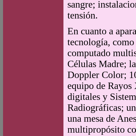
sangre; instalaci
tensión.
En cuanto a apara
tecnología, como
computado multi
Células Madre; l
Doppler Color; 1
equipo de Rayos X
digitales y Siste
Radiográficas; u
una mesa de Anest
multipropósito co