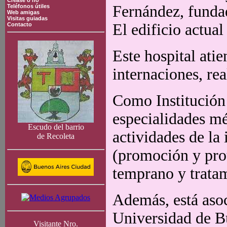
Crease o no
Fernández, funda
Teléfonos útiles
Web amigas
Visitas guiadas
El edificio actual
Contacto
Este hospital ati
internaciones, re
Como Institución
especialidades mé
Escudo del barrio
actividades de la
de Recoleta
(promoción y prot
temprano y tratam
Además, está asoc
Universidad de Bu
Visitante Nro.