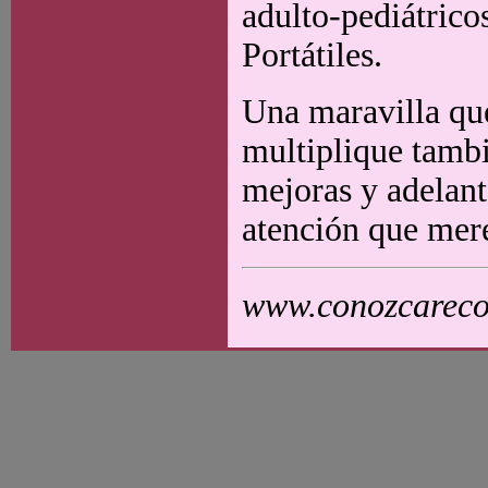
adulto-pediátrico
Portátiles.
Una maravilla qu
multiplique tambié
mejoras y adelant
atención que mer
www.conozcarecol