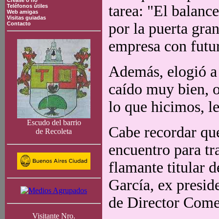
Crease o no
tarea: "El balanc
Teléfonos útiles
Web amigas
Visitas guiadas
por la puerta gra
Contacto
empresa con futu
Además, elogió a
caído muy bien, o
lo que hicimos, l
Escudo del barrio
Cabe recordar qu
de Recoleta
encuentro para tra
flamante titular 
García, ex presi
de Director Come
Visitante Nro.