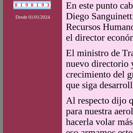
En este punto ca
Diego Sanguinetti
Desde 01/01/2024
Recursos Humanos
el director econó
El ministro de Tr
nuevo directorio 
crecimiento del g
que siga desarrol
Al respecto dijo 
para nuestra aero
hacerla volar más 
eso armamos este