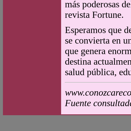
más poderosas del
revista Fortune.
Esperamos que de 
se convierta en un
que genera enorme
destina actualmen
salud pública, ed
www.conozcarecol
Fuente consultad