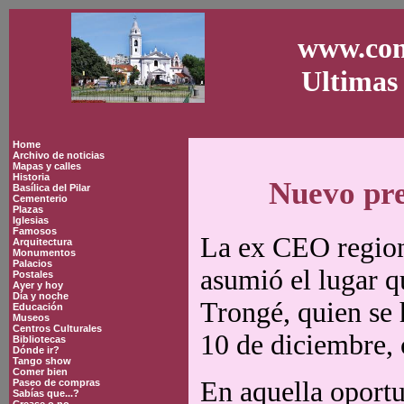
www.con
Ultimas 
Home
Archivo de noticias
Mapas y calles
Historia
Nuevo pre
Basílica del Pilar
Cementerio
Plazas
Iglesias
Famosos
La ex CEO regiona
Arquitectura
Monumentos
Palacios
asumió el lugar 
Postales
Ayer y hoy
Día y noche
Trongé, quien se 
Educación
Museos
Centros Culturales
10 de diciembre,
Bibliotecas
Dónde ir?
Tango show
Comer bien
En aquella oportu
Paseo de compras
Sabías que...?