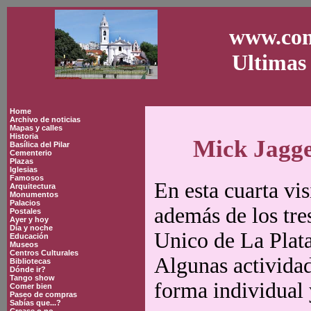
www.con
Ultimas 
Home
Archivo de noticias
Mapas y calles
Historia
Mick Jagge
Basílica del Pilar
Cementerio
Plazas
Iglesias
Famosos
En esta cuarta vis
Arquitectura
Monumentos
Palacios
además de los tres
Postales
Ayer y hoy
Día y noche
Unico de La Plata,
Educación
Museos
Centros Culturales
Algunas actividad
Bibliotecas
Dónde ir?
Tango show
forma individual 
Comer bien
Paseo de compras
Sabías que...?