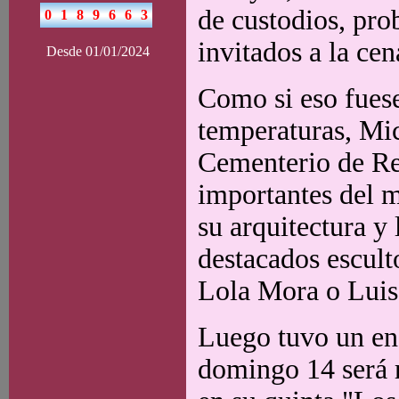
de custodios, pro
invitados a la ce
Desde 01/01/2024
Como si eso fuese 
temperaturas, Mic
Cementerio de Rec
importantes del m
su arquitectura y
destacados escul
Lola Mora o Luis P
Luego tuvo un en
domingo 14 será r