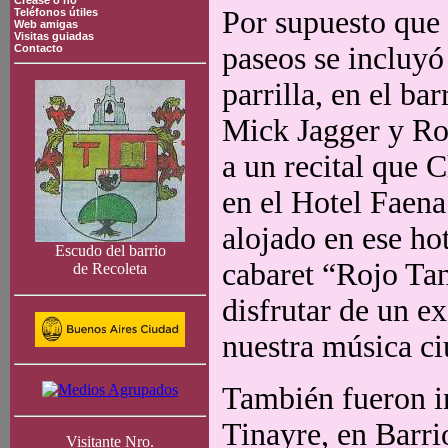
Crease o no
Por supuesto que 
Teléfonos útiles
Web amigas
Visitas guiadas
paseos se incluy
Contacto
parrilla, en el ba
Mick Jagger y Ro
a un recital que 
en el Hotel Faen
alojado en ese hot
Escudo del barrio
cabaret “Rojo Ta
de Recoleta
disfrutar de un e
nuestra música c
También fueron in
Tinayre, en Barr
Visitante Nro.