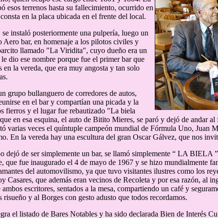
pó esos terrenos hasta su fallecimiento, ocurrido en
onsta en la placa ubicada en el frente del local.
, se instaló posteriormente una pulpería, luego un
o Aero bar, en homenaje a los pilotos civiles y
arcito llamado "La Viridita", cuyo dueño era un
 le dio ese nombre porque fue el primer bar que
 en la vereda, que era muy angosta y tan solo
as.
n grupo bullanguero de corredores de autos,
unirse en el bar y compartían una picada y la
s fierros y el lugar fue rebautizado "La biela
que en esa esquina, el auto de Bitito Mieres, se paró y dejó de andar al
tó varias veces el quíntuple campeón mundial de Fórmula Uno, Juan Ma
o. En la vereda hay una escultura del gran Oscar Gálvez, que nos invita
o dejó de ser simplemente un bar, se llamó simplemente “ LA BIELA ” y 
, que fue inaugurado el 4 de mayo de 1967 y se hizo mundialmente fam
 amantes del automovilismo, ya que tuvo visitantes ilustres como los rey
y Casares, que además eran vecinos de Recoleta y por esa razón, al ing
e ambos escritores, sentados a la mesa, compartiendo un café y segura
 risueño y al Borges con gesto adusto que todos recordamos.
egra el listado de Bares Notables y ha sido declarada Bien de Interés Cu