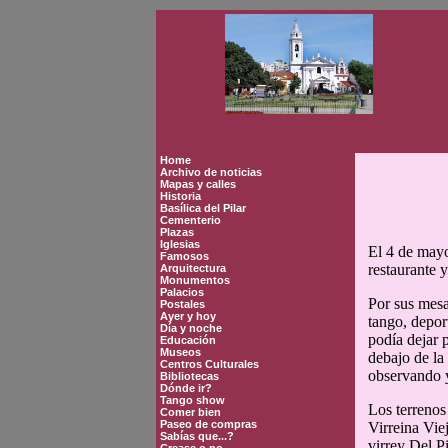
Home
Archivo de noticias
Mapas y calles
Historia
Basílica del Pilar
Cementerio
Plazas
Iglesias
El 4 de mayo
Famosos
restaurante 
Arquitectura
Monumentos
Palacios
Por sus mesa
Postales
Ayer y hoy
tango, depor
Día y noche
podía dejar p
Educación
Museos
debajo de la
Centros Culturales
observando y
Bibliotecas
Dónde ir?
Tango show
Los terrenos
Comer bien
Paseo de compras
Virreina Vie
Sabías que...?
virrey Del P