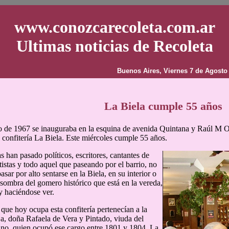
www.conozcarecoleta.com.ar
Ultimas noticias de Recoleta
Buenos Aires, Viernes 7 de Agosto
La Biela cumple 55 años
 de 1967 se inauguraba en la esquina de avenida Quintana y Raúl M Ort
y confitería La Biela. Este miércoles cumple 55 años.
s han pasado políticos, escritores, cantantes de
tistas y todo aquel que paseando por el barrio, no
asar por alto sentarse en la Biela, en su interior o
 sombra del gomero histórico que está en la vereda,
 haciéndose ver.
 que hoy ocupa esta confitería pertenecían a la
ja, doña Rafaela de Vera y Pintado, viuda del
ino, quien ocupó ese cargo entre 1801 y 1804. La