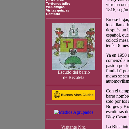
Crease o no
Teléfonos útiles
virreina ocu
Web amigas
1816, según c
Visitas guiadas
Contacto
En ese lugar
local llamad
después un b
español, que
colocó mesas
tenía 18 mes
Ya en 1950 u
comenzó a re
pasión por lo
fundida" por
Escudo del barrio
mesas se sen
de Recoleta
automovilism
Con el tiemp
barra nombre
solo por los
Borges y Bio
esculturas d
Bioy Casares
La Biela int
Visitante Nro.