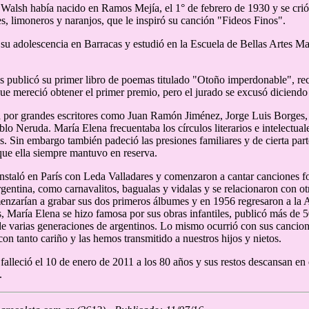
Walsh había nacido en Ramos Mejía, el 1° de febrero de 1930 y se crió
les, limoneros y naranjos, que le inspiró su canción "Fideos Finos".
su adolescencia en Barracas y estudió en la Escuela de Bellas Artes M
s publicó su primer libro de poemas titulado "Otoño imperdonable", r
ue mereció obtener el primer premio, pero el jurado se excusó diciendo 
a por grandes escritores como Juan Ramón Jiménez, Jorge Luis Borges
lo Neruda. María Elena frecuentaba los círculos literarios e intelectual
s. Sin embargo también padeció las presiones familiares y de cierta par
que ella siempre mantuvo en reserva.
nstaló en París con Leda Valladares y comenzaron a cantar canciones fol
gentina, como carnavalitos, bagualas y vidalas y se relacionaron con ot
nzarían a grabar sus dos primeros álbumes y en 1956 regresaron a la 
, María Elena se hizo famosa por sus obras infantiles, publicó más de 5
e varias generaciones de argentinos. Lo mismo ocurrió con sus cancio
on tanto cariño y las hemos transmitido a nuestros hijos y nietos.
falleció el 10 de enero de 2011 a los 80 años y sus restos descansan 
.