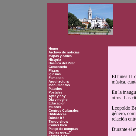
Home
Archivo de noticias
Mapas y calles
Historia
Basílica del Pilar
Cementerio
Plazas
Iglesias
El lunes 11 d
Famosos
música, cant
Arquitectura
Monumentos
Palacios
En la inaugu
Postales
Ayer y hoy
otros. Las ci
Día y noche
Educación
Museos
Leopoldo Bri
Centros Culturales
género, comp
Bibliotecas
Dónde ir?
relación entr
Tango show
Comer bien
Durante el e
Paseo de compras
Sabías que...?