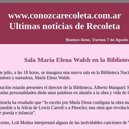
www.conozcarecoleta.com.ar
Ultimas noticias de Recoleta
Buenos Aires, Viernes 7 de Agosto
Sala María Elena Walsh en la Bibliote
e julio, a las 18 horas, se inaugura una nueva sala en la Biblioteca Nac
autora y narradora, María Elena Walsh.
ración estarán presentes el director de la Biblioteca, Alberto Manguel;
tadas personalidades dirán unas palabras en alusión a la obra y vida de l
zuela ha resaltado que “lo escrito por María Elena configura la obra m
arable a la Alicia de Lewis Carroll o a Pinocho; una obra que revoluci
e poesía e infancia”.
vento, Loli Molina interpretará alguna de las inolvidables canciones de