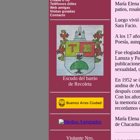
Crease o no
María Elena 
Teléfonos útiles
Web amigas
patios, rosa
Visitas guiadas
Contacto
Luego vivió 
Sara Facio.
A los 17 año
Poesía, aunq
Fue elogiad
Lanuza y Pab
publicacione
sexualidad, 
Escudo del barrio
En 1952 se i
de Recoleta
andina de Ar
después come
Con los años
la memoria d
recordamos c
María Elena 
de Chacarita
Visitante Nro.