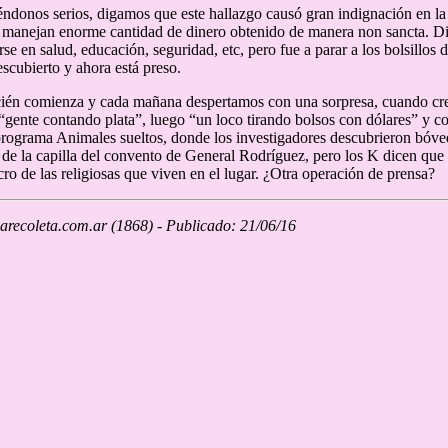
ndonos serios, digamos que este hallazgo causó gran indignación en la
s manejan enorme cantidad de dinero obtenido de manera non sancta. Din
irse en salud, educación, seguridad, etc, pero fue a parar a los bolsillo
scubierto y ahora está preso.
cién comienza y cada mañana despertamos con una sorpresa, cuando cr
“gente contando plata”, luego “un loco tirando bolsos con dólares” y 
programa Animales sueltos, donde los investigadores descubrieron bóv
ar de la capilla del convento de General Rodríguez, pero los K dicen que
cro de las religiosas que viven en el lugar. ¿Otra operación de prensa?
recoleta.com.ar (1868) - Publicado: 21/06/16