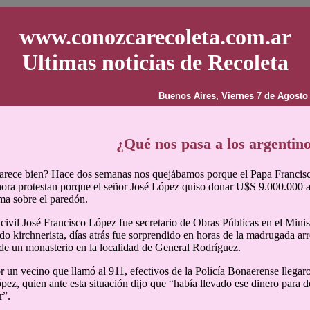
www.conozcarecoleta.com.ar
Ultimas noticias de Recoleta
Buenos Aires, Viernes 7 de Agosto
¿Qué nos pasa a los argentin
arece bien? Hace dos semanas nos quejábamos porque el Papa Francis
hora protestan porque el señor José López quiso donar U$S 9.000.000 a
ma sobre el paredón.
 civil José Francisco López fue secretario de Obras Públicas en el Minist
odo kirchnerista, días atrás fue sorprendido en horas de la madrugada ar
de un monasterio en la localidad de General Rodríguez.
r un vecino que llamó al 911, efectivos de la Policía Bonaerense llegaron
pez, quien ante esta situación dijo que “había llevado ese dinero para do
r”.