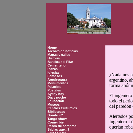
Home
Archivo de noticias
Mapas y calles
Historia
Basílica del Pilar
Cementerio
Plazas
Iglesias
¿Nada nos p
Famosos
argentino, a
Arquitectura
Monumentos
forma anóni
Palacios
Postales
Ayer y hoy
El ingeniero
Día y noche
todo el perí
Educación
Museos
del paredón 
Centros Culturales
Bibliotecas
Dónde ir?
Alertados po
Tango show
Ingeniero Ló
Comer bien
Paseo de compras
querían roba
Sabías que...?