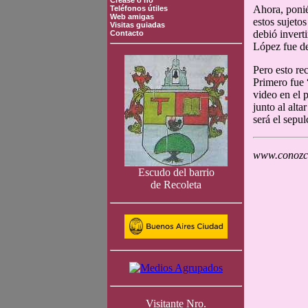
Crease o no
Ahora, ponié
Teléfonos útiles
Web amigas
estos sujeto
Visitas guiadas
debió invert
Contacto
López fue de
Pero esto re
Primero fue 
video en el 
junto al alt
será el sepul
www.conozca
Escudo del barrio
de Recoleta
Visitante Nro.