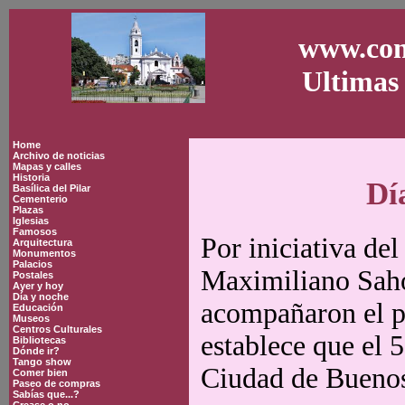
www.con
Ultimas 
Home
Archivo de noticias
Mapas y calles
Historia
Dí
Basílica del Pilar
Cementerio
Plazas
Iglesias
Famosos
Por iniciativa de
Arquitectura
Monumentos
Palacios
Maximiliano Saho
Postales
Ayer y hoy
Día y noche
acompañaron el pr
Educación
Museos
Centros Culturales
establece que el 
Bibliotecas
Dónde ir?
Tango show
Ciudad de Buenos 
Comer bien
Paseo de compras
Sabías que...?