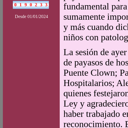
fundamental para l
sumamente import
Desde 01/01/2024
y más cuando dich
niños con patolog
La sesión de ayer
de payasos de hos
Puente Clown; Pa
Hospitalarios; Al
quienes festejar
Ley y agradeciero
haber trabajado e
reconocimiento. E