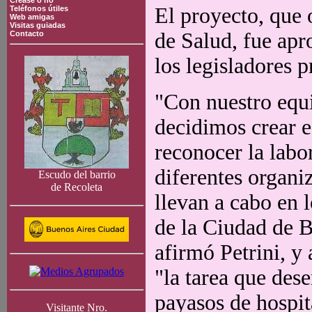
Crease o no
El proyecto, que
Teléfonos útiles
Web amigas
Visitas guiadas
de Salud, fue apro
Contacto
los legisladores p
"Con nuestro equ
decidimos crear e
reconocer la labo
diferentes organi
Escudo del barrio
de Recoleta
llevan a cabo en l
de la Ciudad de 
afirmó Petrini, y
"la tarea que des
payasos de hospita
Visitante Nro.