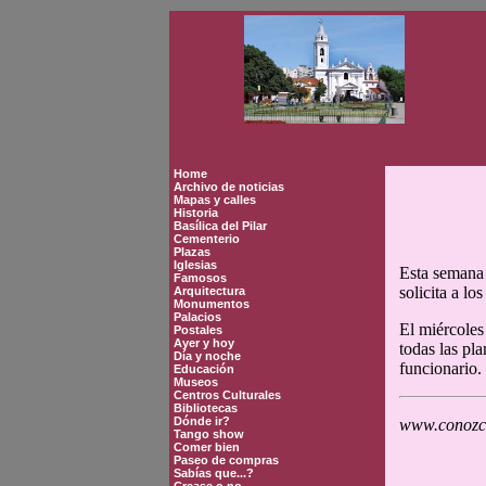
Home
Archivo de noticias
Mapas y calles
Historia
Basílica del Pilar
Cementerio
Plazas
Iglesias
Esta semana 
Famosos
solicita a lo
Arquitectura
Monumentos
Palacios
El miércoles
Postales
Ayer y hoy
todas las pl
Día y noche
funcionario.
Educación
Museos
Centros Culturales
Bibliotecas
Dónde ir?
www.conozca
Tango show
Comer bien
Paseo de compras
Sabías que...?