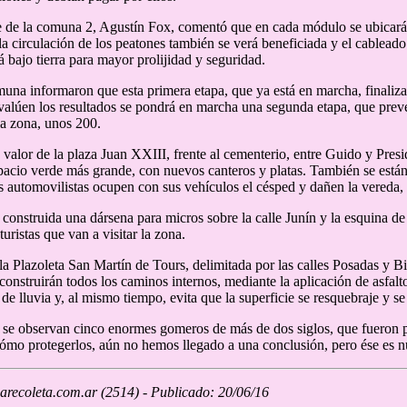
e de la comuna 2, Agustín Fox, comentó que en cada módulo se ubicarán
la circulación de los peatones también se verá beneficiada y el cableado
 bajo tierra para mayor prolijidad y seguridad.
una informaron que esta primera etapa, que ya está en marcha, finali
valúen los resultados se pondrá en marcha una segunda etapa, que prevé 
 la zona, unos 200.
 valor de la plaza Juan XXIII, frente al cementerio, entre Guido y Pres
pacio verde más grande, con nuevos canteros y platas. También se está
os automovilistas ocupen con sus vehículos el césped y dañen la vereda, 
construida una dársena para micros sobre la calle Junín y la esquina de 
uristas que van a visitar la zona.
la Plazoleta San Martín de Tours, delimitada por las calles Posadas y Bi
construirán todos los caminos internos, mediante la aplicación de asfalto
 de lluvia y, al mismo tiempo, evita que la superficie se resquebraje y s
 se observan cinco enormes gomeros de más de dos siglos, que fueron 
ómo protegerlos, aún no hemos llegado a una conclusión, pero ése es nu
recoleta.com.ar (2514) - Publicado: 20/06/16