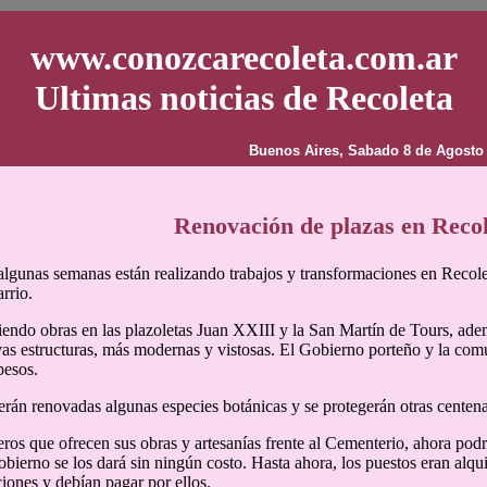
www.conozcarecoleta.com.ar
Ultimas noticias de Recoleta
Buenos Aires, Sabado 8 de Agosto
Renovación de plazas en Reco
lgunas semanas están realizando trabajos y transformaciones en Recolet
rrio.
iendo obras en las plazoletas Juan XXIII y la San Martín de Tours, ademá
as estructuras, más modernas y vistosas. El Gobierno porteño y la comu
pesos.
rán renovadas algunas especies botánicas y se protegerán otras centena
eros que ofrecen sus obras y artesanías frente al Cementerio, ahora podr
obierno se los dará sin ningún costo. Hasta ahora, los puestos eran alqu
iones y debían pagar por ellos.