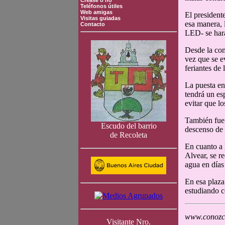
Crease o no
Teléfonos útiles
Web amigas
El president
Visitas guiadas
esa manera, 
Contacto
LED- se hará
Desde la com
vez que se e
feriantes de
La puesta en
tendrá un es
evitar que l
También fue 
Escudo del barrio
descenso de t
de Recoleta
En cuanto a 
Alvear, se re
agua en días
En esa plaza
estudiando c
www.conozca
Visitante Nro.