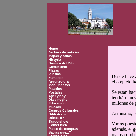
Home
Archivo de noticias
Mapas y calles
Historia
Basílica del Pilar
Cementerio
Plazas
Iglesias
Desde hace a
Famosos
el coqueto ba
Arquitectura
Monumentos
Palacios
Se están hac
Postales
Ayer y hoy
tendrán nuev
Día y noche
millones de 
Educación
Museos
Centros Culturales
Asimismo, se
Bibliotecas
Dónde ir?
Tango show
Varios puest
Comer bien
además, el g
Paseo de compras
Sabías que...?
malas condic