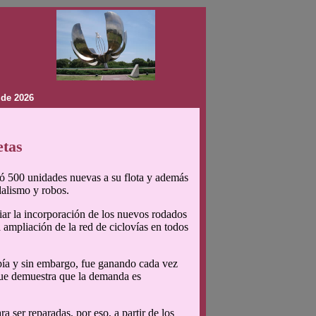
 de 2026
etas
umó 500 unidades nuevas a su flota y además
dalismo y robos.
iar la incorporación de los nuevos rodados
 ampliación de la red de ciclovías en todos
opía y sin embargo, fue ganando cada vez
 que demuestra que la demanda es
a ser reparadas, por eso, a partir de los