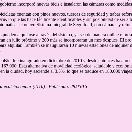
 gobierno incorporó nuevas bicis e instalaron las cámaras como medidas 
icicletas cuentan con pinos nuevos, tuercas de seguridad y trabas refo
ie, lo que las hace fácilmente identificables y sin posibilidad de ser a
utomáticas el nuevo Sistema Integral de Seguridad, con cámaras y refue
as pueden alquilarse a través del sistema, ya sea de manera online o pres
án en julio próximo y 200 más se incorporarán un mes después. El pr
para alquilar. También se inaugurarán 10 nuevas estaciones de alquiler
.
coBici fue inaugurado en diciembre de 2010 y desde entonces ha aumen
 167.000. Esta alternativa de movilidad ecológica, saludable y económ
s en la ciudad, hoy asciende al 3,5%, lo que se traduce en 180.000 viaje
recoleta.com.ar (2110) - Publicado: 28/05/16