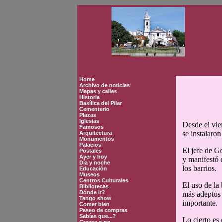
Home
Archivo de noticias
Mapas y calles
Historia
Basílica del Pilar
Cementerio
Plazas
Iglesias
Desde el vie
Famosos
se instalaro
Arquitectura
Monumentos
Palacios
El jefe de G
Postales
Ayer y hoy
y manifestó 
Día y noche
los barrios.
Educación
Museos
Centros Culturales
El uso de la
Bibliotecas
Dónde ir?
más adeptos 
Tango show
importante.
Comer bien
Paseo de compras
Sabías que...?
Lo cierto es 