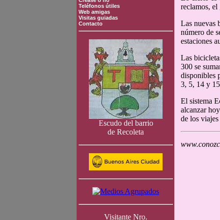
Crease o no
reclamos, el
Teléfonos útiles
Web amigas
Visitas guiadas
Las nuevas b
Contacto
número de ser
estaciones a
Las biciclet
300 se sumar
disponibles 
3, 5, 14 y 15
El sistema E
alcanzar hoy
de los viaje
Escudo del barrio
de Recoleta
www.conozca
Visitante Nro.