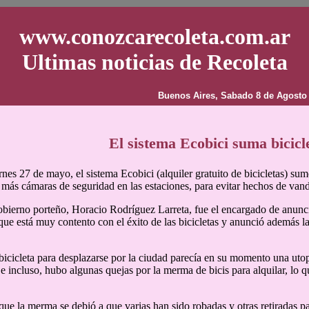
www.conozcarecoleta.com.ar
Ultimas noticias de Recoleta
Buenos Aires, Sabado 8 de Agosto
El sistema Ecobici suma bicicl
rnes 27 de mayo, el sistema Ecobici (alquiler gratuito de bicicletas) s
n más cámaras de seguridad en las estaciones, para evitar hechos de van
obierno porteño, Horacio Rodríguez Larreta, fue el encargado de anunc
que está muy contento con el éxito de las bicicletas y anunció además la
 bicicleta para desplazarse por la ciudad parecía en su momento una ut
e incluso, hubo algunas quejas por la merma de bicis para alquilar, lo
que la merma se debió a que varias han sido robadas y otras retiradas par