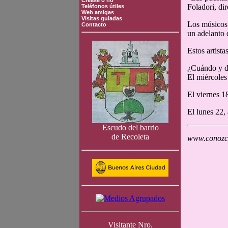
Crease o no
Foladori, dir
Teléfonos útiles
Web amigas
Visitas guiadas
Los músicos 
Contacto
un adelanto 
Estos artist
¿Cuándo y d
El miércoles 
El viernes 18
El lunes 22, 
Escudo del barrio
de Recoleta
www.conozca
Visitante Nro.