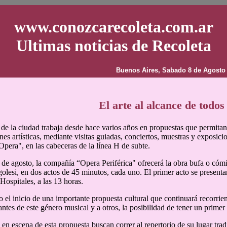
www.conozcarecoleta.com.ar
Ultimas noticias de Recoleta
Buenos Aires, Sabado 8 de Agosto
El arte al alcance de todos
de la ciudad trabaja desde hace varios años en propuestas que permitan 
es artísticas, mediante visitas guiadas, conciertos, muestras y exposicio
 Opera", en las cabeceras de la línea H de subte.
 de agosto, la compañía “Opera Periférica" ofrecerá la obra bufa o có
golesi, en dos actos de 45 minutos, cada uno. El primer acto se presentar
Hospitales, a las 13 horas.
o el inicio de una importante propuesta cultural que continuará recorriend
ntes de este género musical y a otros, la posibilidad de tener un primer
en escena de esta propuesta buscan correr al repertorio de su lugar tradic