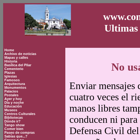
www.con
Ultimas 
Home
Archivo de noticias
Mapas y calles
Historia
No us
Basílica del Pilar
Cementerio
Plazas
Iglesias
Famosos
Enviar mensajes d
Arquitectura
Monumentos
Palacios
cuatro veces el ri
Postales
Ayer y hoy
Día y noche
manos libres tamp
Educación
Museos
Centros Culturales
conducen ni para 
Bibliotecas
Dónde ir?
Tango show
Defensa Civil del
Comer bien
Paseo de compras
Sabías que...?