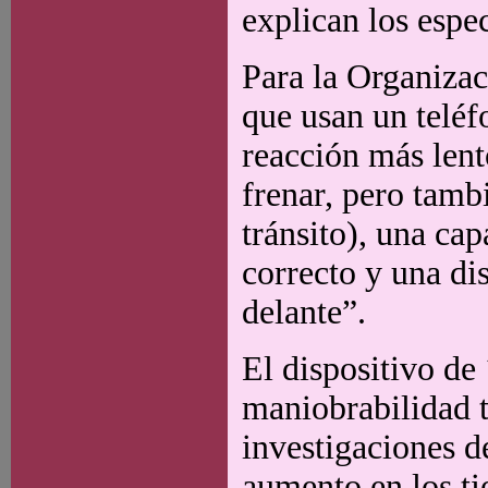
explican los espec
Para la Organizac
que usan un teléf
reacción más lent
frenar, pero tambi
tránsito), una cap
correcto y una di
delante”.
El dispositivo de 
maniobrabilidad t
investigaciones 
aumento en los ti