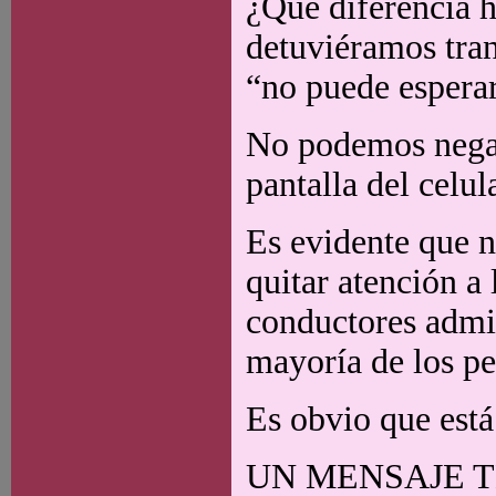
¿Qué diferencia 
detuviéramos tran
“no puede espera
No podemos negar 
pantalla del celu
Es evidente que 
quitar atención a
conductores admit
mayoría de los p
Es obvio que está
UN MENSAJE T