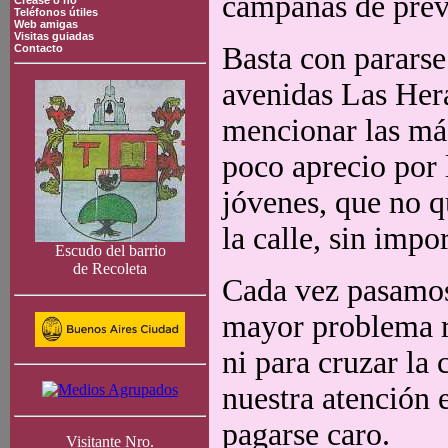
campañas de prev
Crease o no
Teléfonos útiles
Web amigas
Visitas guiadas
Basta con pararse
Contacto
avenidas Las Hera
mencionar las más
poco aprecio por 
jóvenes, que no q
la calle, sin impo
Escudo del barrio
de Recoleta
Cada vez pasamos
mayor problema r
ni para cruzar la 
nuestra atención 
pagarse caro.
Visitante Nro.