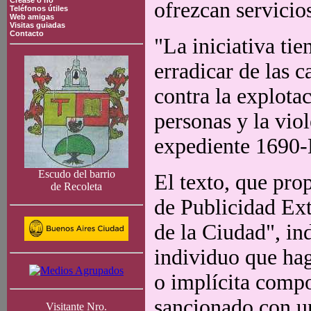
Crease o no
ofrezcan servicio
Teléfonos útiles
Web amigas
Visitas guiadas
Contacto
"La iniciativa ti
erradicar de las 
contra la explotac
personas y la viol
expediente 1690-
Escudo del barrio
El texto, que pro
de Recoleta
de Publicidad Ext
de la Ciudad", in
individuo que hag
o implícita compor
sancionado con un
Visitante Nro.