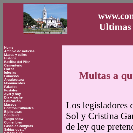
www.con
Ultimas 
Home
Archivo de noticias
Mapas y calles
Historia
Basílica del Pilar
Cementerio
Plazas
Multas a qu
Iglesias
Famosos
Arquitectura
Monumentos
Palacios
Postales
Ayer y hoy
Día y noche
Educación
Los legisladores
Museos
Centros Culturales
Bibliotecas
Sol y Cristina Ga
Dónde ir?
Tango show
Comer bien
de ley que preten
Paseo de compras
Sabías que...?